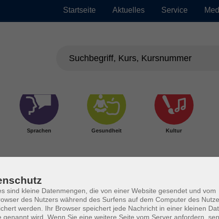
Startseite
Aktuelles
Service
Med
Sprachen
Gesundheit
Kultur
enschutz
s sind kleine Datenmengen, die von einer Website gesendet und vom
owser des Nutzers während des Surfens auf dem Computer des Nutze
chert werden. Ihr Browser speichert jede Nachricht in einer kleinen Dat
 genannt wird. Wenn Sie eine weitere Seite vom Server anfordern, se