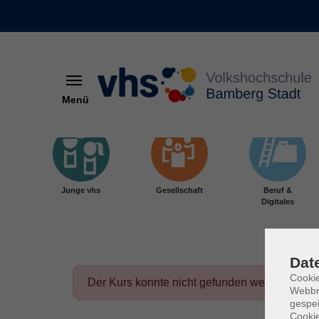
Menü
Skip to main content
Junge vhs
Gesellschaft
Beruf &
Digitales
Dat
Cookie
Der Kurs konnte nicht gefunden werden.
Webbr
gespei
Cookie