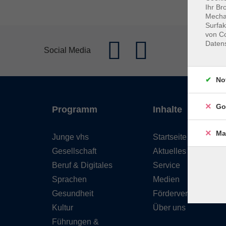
Ihr Br
Mechan
Surfak
von Co
Daten
Social Media
No
Go
Programm
Inhalte
Ma
Junge vhs
Startseite
Gesellschaft
Aktuelles
Beruf & Digitales
Service
Sprachen
Medien
Gesundheit
Förderverein
Kultur
Über uns
Führungen &