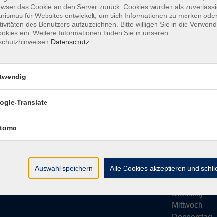
owser das Cookie an den Server zurück. Cookies wurden als zuverlässi
ismus für Websites entwickelt, um sich Informationen zu merken oder
tivitäten des Benutzers aufzuzeichnen. Bitte willigen Sie in die Verwen
okies ein. Weitere Informationen finden Sie in unseren
schutzhinweisen.
Datenschutz
Impressum
AGB
Datenschutze
twendig
ogle-Translate
vhs Bamberg Stadt
Öffnungsze
tomo
Tränkgasse 4
Wir machen Ur
96052 Bamberg
Ab Montag, 24
info@vhs-bamberg.de
Montag
Auswahl speichern
Alle Cookies akzeptieren und schl
Tel: 0951 871108
Dienstag
Mittwoch
Donnerstag