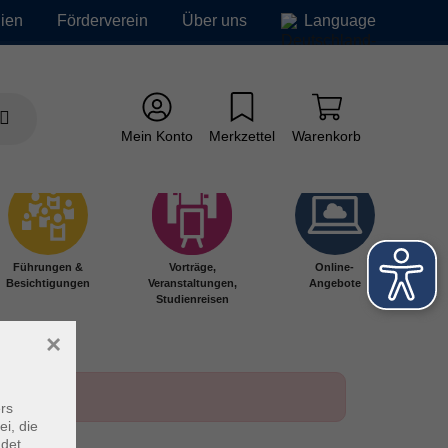
ien
Förderverein
Über uns
Language
Mein Konto
Merkzettel
Warenkorb
Führungen &
Vorträge,
Online-
Besichtigungen
Veranstaltungen,
Angebote
Studienreisen
×
rs
ei, die
ndet