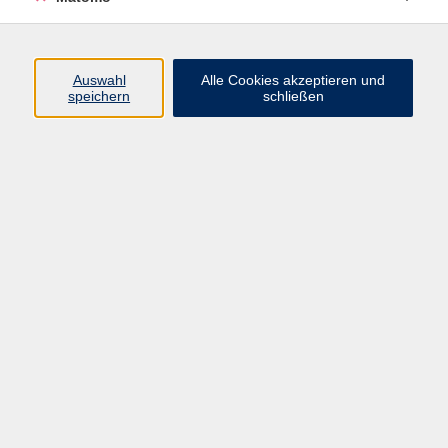
Programm
Junge vhs
Auswahl
Alle Cookies akzeptieren und
Gesellschaft
speichern
schließen
Beruf & Digitales
Sprachen
Gesundheit
Kultur
Führungen & Besichtigungen
Vorträge, Veranstaltungen, Studienreisen
Online-Angebote
Inhalte
Startseite