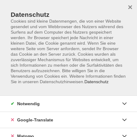
×
Datenschutz
Cookies sind kleine Datenmengen, die von einer Website
gesendet und vom Webbrowser des Nutzers während des
Surfens auf dem Computer des Nutzers gespeichert
Skip to main content
werden. Ihr Browser speichert jede Nachricht in einer
kleinen Datei, die Cookie genannt wird. Wenn Sie eine
weitere Seite vom Server anfordern, sendet Ihr Browser
Der Kurs konnte nicht gefunden werden.
das Cookie an den Server zurück. Cookies wurden als
zuverlässiger Mechanismus für Websites entwickelt, um
sich Informationen zu merken oder die Surfaktivitäten des
Benutzers aufzuzeichnen. Bitte willigen Sie in die
Verwendung von Cookies ein. Weitere Informationen finden
Sie in unseren Datenschutzhinweisen.
Datenschutz
Impressum
AGB
Datenschutzerklärung
Notwendig
Barrierefreiheitserklärung
Widerruf hier
Google-Translate
Matomo