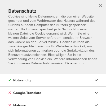
×
Datenschutz
Cookies sind kleine Datenmengen, die von einer Website
gesendet und vom Webbrowser des Nutzers während des
Surfens auf dem Computer des Nutzers gespeichert
Skip to main content
werden. Ihr Browser speichert jede Nachricht in einer
kleinen Datei, die Cookie genannt wird. Wenn Sie eine
weitere Seite vom Server anfordern, sendet Ihr Browser
Der Kurs konnte nicht gefunden werden.
das Cookie an den Server zurück. Cookies wurden als
zuverlässiger Mechanismus für Websites entwickelt, um
sich Informationen zu merken oder die Surfaktivitäten des
Benutzers aufzuzeichnen. Bitte willigen Sie in die
Verwendung von Cookies ein. Weitere Informationen finden
Impressum
Sie in unseren Datenschutzhinweisen.
Datenschutz
AGB
Datenschutzerklärung
Notwendig
Barrierefreiheitserklärung
Widerruf hier
Google-Translate
Matomo