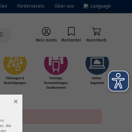
ien
Förderverein
Über uns
Language
Mein Konto
Merkzettel
Warenkorb
Führungen &
Vorträge,
Online-
Besichtigungen
Veranstaltungen,
Angebote
Studienreisen
×
rs
ei, die
ndet