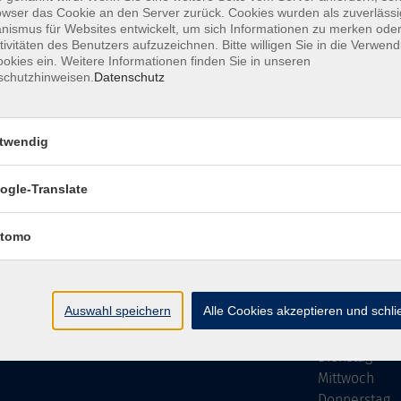
owser das Cookie an den Server zurück. Cookies wurden als zuverlässi
ismus für Websites entwickelt, um sich Informationen zu merken oder
tivitäten des Benutzers aufzuzeichnen. Bitte willigen Sie in die Verwen
okies ein. Weitere Informationen finden Sie in unseren
schutzhinweisen.
Datenschutz
Impressum
AGB
Datenschutzer
twendig
ogle-Translate
vhs Bamberg Stadt
Öffnungszei
tomo
Tränkgasse 4
Wir machen Ur
96052 Bamberg
Ab Montag, 24
info@vhs-bamberg.de
Montag
Auswahl speichern
Alle Cookies akzeptieren und schl
Tel: 0951 871108
Dienstag
Mittwoch
Donnerstag