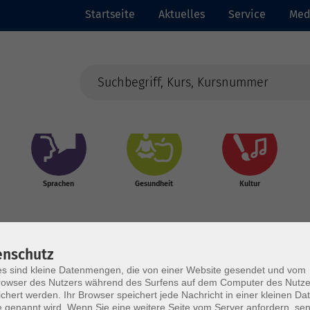
Startseite
Aktuelles
Service
Med
Sprachen
Gesundheit
Kultur
enschutz
s sind kleine Datenmengen, die von einer Website gesendet und vom
owser des Nutzers während des Surfens auf dem Computer des Nutze
chert werden. Ihr Browser speichert jede Nachricht in einer kleinen Dat
 genannt wird. Wenn Sie eine weitere Seite vom Server anfordern, se