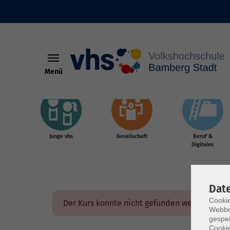
Menü
Skip to main content
Junge vhs
Gesellschaft
Beruf &
Digitales
Dat
Cookie
Der Kurs konnte nicht gefunden werden.
Webbr
gespei
Cookie