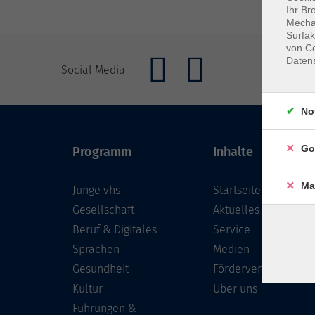
Ihr Br
Mechan
Surfak
von Co
Daten
Social Media
No
Go
Programm
Inhalte
Ma
Junge vhs
Startseite
Gesellschaft
Aktuelles
Beruf & Digitales
Service
Sprachen
Medien
Gesundheit
Förderverein
Kultur
Über uns
Führungen &