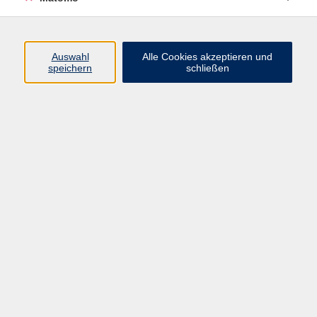
Programm
Junge vhs
Auswahl
Alle Cookies akzeptieren und
Gesellschaft
speichern
schließen
Beruf & Digitales
Sprachen
Gesundheit
Kultur
Führungen & Besichtigungen
Vorträge, Veranstaltungen, Studienreisen
Online-Angebote
Inhalte
Startseite