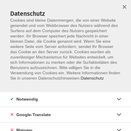
×
Datenschutz
Cookies sind kleine Datenmengen, die von einer Website
gesendet und vom Webbrowser des Nutzers während des
Surfens auf dem Computer des Nutzers gespeichert
Skip to main content
werden. Ihr Browser speichert jede Nachricht in einer
kleinen Datei, die Cookie genannt wird. Wenn Sie eine
weitere Seite vom Server anfordern, sendet Ihr Browser
Der Kurs konnte nicht gefunden werden.
das Cookie an den Server zurück. Cookies wurden als
zuverlässiger Mechanismus für Websites entwickelt, um
sich Informationen zu merken oder die Surfaktivitäten des
Benutzers aufzuzeichnen. Bitte willigen Sie in die
Verwendung von Cookies ein. Weitere Informationen finden
Impressum
Sie in unseren Datenschutzhinweisen.
Datenschutz
AGB
Datenschutzerklärung
Notwendig
Barrierefreiheitserklärung
Widerruf hier
Google-Translate
Matomo