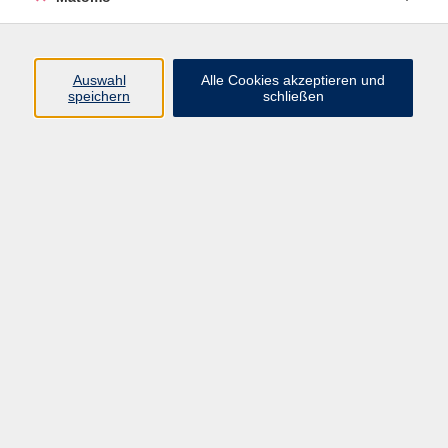
Programm
Junge vhs
Auswahl
Alle Cookies akzeptieren und
Gesellschaft
speichern
schließen
Beruf & Digitales
Sprachen
Gesundheit
Kultur
Führungen & Besichtigungen
Vorträge, Veranstaltungen, Studienreisen
Online-Angebote
Inhalte
Startseite