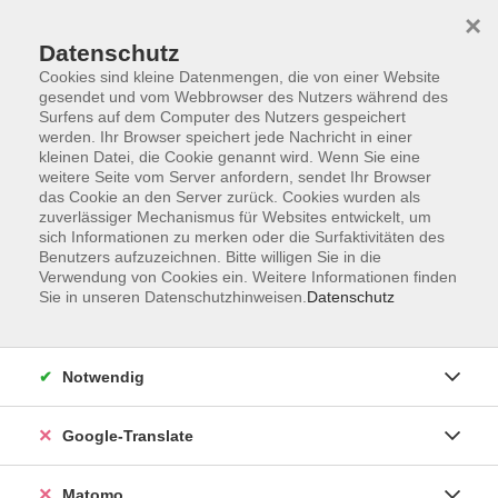
×
Datenschutz
Cookies sind kleine Datenmengen, die von einer Website
gesendet und vom Webbrowser des Nutzers während des
Surfens auf dem Computer des Nutzers gespeichert
Skip to main content
werden. Ihr Browser speichert jede Nachricht in einer
kleinen Datei, die Cookie genannt wird. Wenn Sie eine
weitere Seite vom Server anfordern, sendet Ihr Browser
Der Kurs konnte nicht gefunden werden.
das Cookie an den Server zurück. Cookies wurden als
zuverlässiger Mechanismus für Websites entwickelt, um
sich Informationen zu merken oder die Surfaktivitäten des
Benutzers aufzuzeichnen. Bitte willigen Sie in die
Verwendung von Cookies ein. Weitere Informationen finden
Sie in unseren Datenschutzhinweisen.
Datenschutz
Impressum
AGB
Datenschutzerklärung
Notwendig
Barrierefreiheitserklärung
Widerruf hier
Google-Translate
Matomo