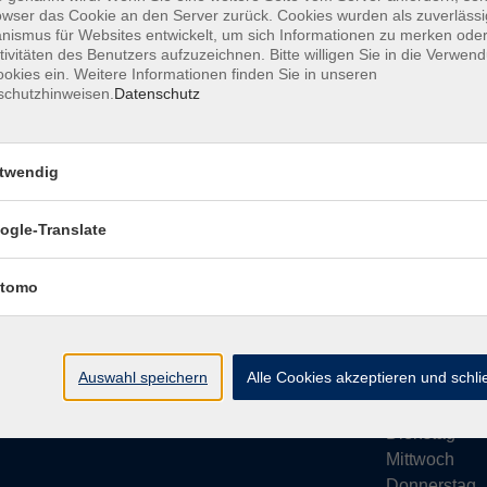
owser das Cookie an den Server zurück. Cookies wurden als zuverlässi
ismus für Websites entwickelt, um sich Informationen zu merken oder
tivitäten des Benutzers aufzuzeichnen. Bitte willigen Sie in die Verwen
okies ein. Weitere Informationen finden Sie in unseren
schutzhinweisen.
Datenschutz
Impressum
AGB
Datenschutze
twendig
ogle-Translate
vhs Bamberg Stadt
Öffnungsze
tomo
Tränkgasse 4
Wir machen Ur
96052 Bamberg
Ab Montag, 24
info@vhs-bamberg.de
Montag
Auswahl speichern
Alle Cookies akzeptieren und schl
Tel: 0951 871108
Dienstag
Mittwoch
Donnerstag