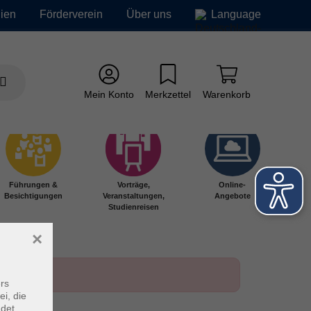
ien
Förderverein
Über uns
Language
Mein Konto
Merkzettel
Warenkorb
Führungen &
Vorträge,
Online-
Besichtigungen
Veranstaltungen,
Angebote
Studienreisen
×
rs
ei, die
ndet