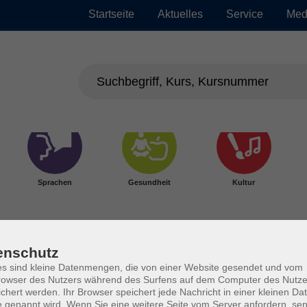
Startseite
Aktuelles
Service
Med
Sprachen
Gesundheit
Kultur
enschutz
s sind kleine Datenmengen, die von einer Website gesendet und vom
owser des Nutzers während des Surfens auf dem Computer des Nutze
chert werden. Ihr Browser speichert jede Nachricht in einer kleinen Dat
 genannt wird. Wenn Sie eine weitere Seite vom Server anfordern, se