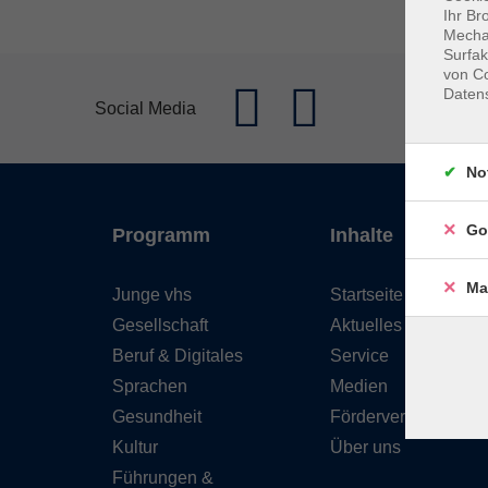
Ihr Br
Mechan
Surfak
von Co
Daten
Social Media
No
Go
Programm
Inhalte
Ma
Junge vhs
Startseite
Gesellschaft
Aktuelles
Beruf & Digitales
Service
Sprachen
Medien
Gesundheit
Förderverein
Kultur
Über uns
Führungen &