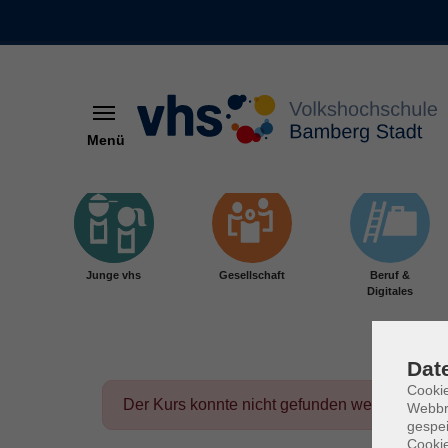
Menü
Skip to main content
Junge vhs
Gesellschaft
Beruf &
Digitales
Dat
Cookie
Der Kurs konnte nicht gefunden werden.
Webbr
gespei
Cookie