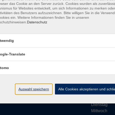
owser das Cookie an den Server zurück. Cookies wurden als zuverlässi
ismus für Websites entwickelt, um sich Informationen zu merken oder
tivitäten des Benutzers aufzuzeichnen. Bitte willigen Sie in die Verwen
okies ein. Weitere Informationen finden Sie in unseren
schutzhinweisen.
Datenschutz
Impressum
AGB
Datenschutze
twendig
ogle-Translate
vhs Bamberg Stadt
Öffnungsze
tomo
Tränkgasse 4
Wir machen Ur
96052 Bamberg
Ab Montag, 24
info@vhs-bamberg.de
Montag
Auswahl speichern
Alle Cookies akzeptieren und schl
Tel: 0951 871108
Dienstag
Mittwoch