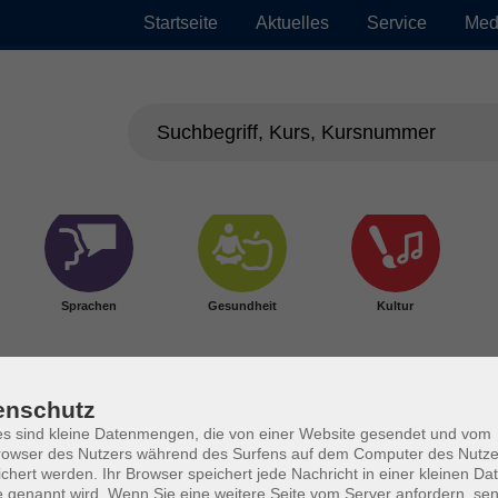
Startseite
Aktuelles
Service
Med
Sprachen
Gesundheit
Kultur
enschutz
s sind kleine Datenmengen, die von einer Website gesendet und vom
owser des Nutzers während des Surfens auf dem Computer des Nutze
chert werden. Ihr Browser speichert jede Nachricht in einer kleinen Dat
 genannt wird. Wenn Sie eine weitere Seite vom Server anfordern, se