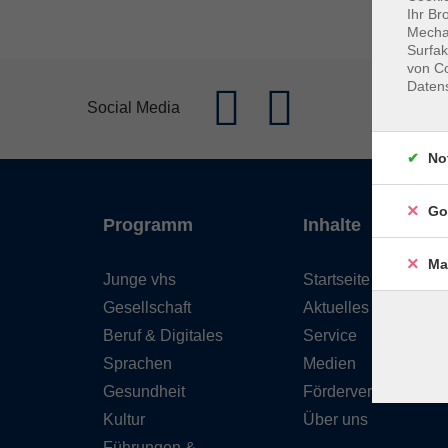
Ihr Br
Mechan
Surfak
von Co
Daten
Social Media
No
Go
Programm
Inhalte
Ma
Junge vhs
Startseite
Gesellschaft
Aktuelles
Beruf & Digitales
Service
Sprachen
Medien
Gesundheit
Förderverein
Kultur
Über uns
Führungen &