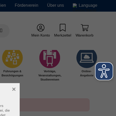
ien
Förderverein
Über uns
Language
Mein Konto
Merkzettel
Warenkorb
Führungen &
Vorträge,
Online-
Besichtigungen
Veranstaltungen,
Angebote
Studienreisen
×
rs
ei, die
ndet