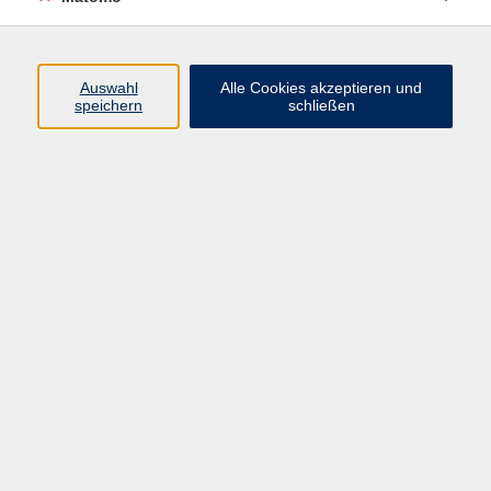
Programm
Junge vhs
Auswahl
Alle Cookies akzeptieren und
Gesellschaft
speichern
schließen
Beruf & Digitales
Sprachen
Gesundheit
Kultur
Führungen & Besichtigungen
Vorträge, Veranstaltungen, Studienreisen
Online-Angebote
Inhalte
Startseite