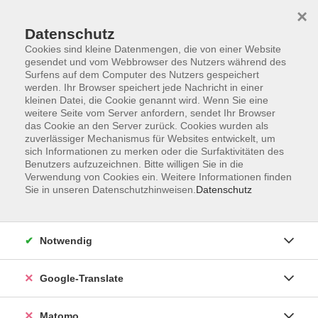
×
Datenschutz
Cookies sind kleine Datenmengen, die von einer Website
gesendet und vom Webbrowser des Nutzers während des
Surfens auf dem Computer des Nutzers gespeichert
Skip to main content
werden. Ihr Browser speichert jede Nachricht in einer
kleinen Datei, die Cookie genannt wird. Wenn Sie eine
weitere Seite vom Server anfordern, sendet Ihr Browser
Der Kurs konnte nicht gefunden werden.
das Cookie an den Server zurück. Cookies wurden als
zuverlässiger Mechanismus für Websites entwickelt, um
sich Informationen zu merken oder die Surfaktivitäten des
Benutzers aufzuzeichnen. Bitte willigen Sie in die
Verwendung von Cookies ein. Weitere Informationen finden
Sie in unseren Datenschutzhinweisen.
Datenschutz
Impressum
AGB
Datenschutzerklärung
Notwendig
Barrierefreiheitserklärung
Widerruf hier
Google-Translate
Matomo