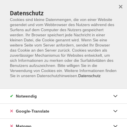
×
Datenschutz
Cookies sind kleine Datenmengen, die von einer Website
gesendet und vom Webbrowser des Nutzers während des
Surfens auf dem Computer des Nutzers gespeichert
Skip to main content
werden. Ihr Browser speichert jede Nachricht in einer
kleinen Datei, die Cookie genannt wird. Wenn Sie eine
weitere Seite vom Server anfordern, sendet Ihr Browser
Der Kurs konnte nicht gefunden werden.
das Cookie an den Server zurück. Cookies wurden als
zuverlässiger Mechanismus für Websites entwickelt, um
sich Informationen zu merken oder die Surfaktivitäten des
Benutzers aufzuzeichnen. Bitte willigen Sie in die
Verwendung von Cookies ein. Weitere Informationen finden
Impressum
Sie in unseren Datenschutzhinweisen.
Datenschutz
AGB
Datenschutzerklärung
Notwendig
Barrierefreiheitserklärung
Widerruf hier
Google-Translate
Matomo