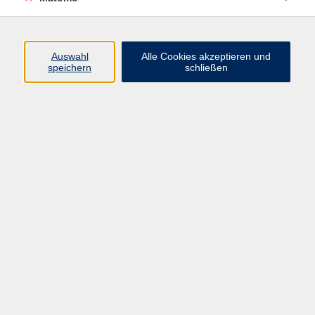
Programm
Junge vhs
Auswahl
Alle Cookies akzeptieren und
Gesellschaft
speichern
schließen
Beruf & Digitales
Sprachen
Gesundheit
Kultur
Führungen & Besichtigungen
Vorträge, Veranstaltungen, Studienreisen
Online-Angebote
Inhalte
Startseite