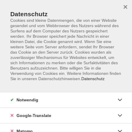
×
Datenschutz
Cookies sind kleine Datenmengen, die von einer Website
gesendet und vom Webbrowser des Nutzers während des
Surfens auf dem Computer des Nutzers gespeichert
Skip to main content
werden. Ihr Browser speichert jede Nachricht in einer
kleinen Datei, die Cookie genannt wird. Wenn Sie eine
weitere Seite vom Server anfordern, sendet Ihr Browser
Der Kurs konnte nicht gefunden werden.
das Cookie an den Server zurück. Cookies wurden als
zuverlässiger Mechanismus für Websites entwickelt, um
sich Informationen zu merken oder die Surfaktivitäten des
Benutzers aufzuzeichnen. Bitte willigen Sie in die
Verwendung von Cookies ein. Weitere Informationen finden
Sie in unseren Datenschutzhinweisen.
Datenschutz
Impressum
AGB
Datenschutzerklärung
Notwendig
Barrierefreiheitserklärung
Widerruf hier
Google-Translate
Matomo