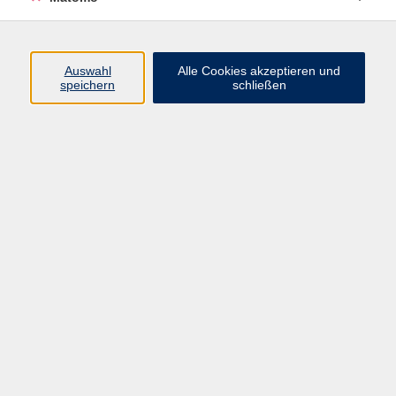
Programm
Junge vhs
Auswahl
Alle Cookies akzeptieren und
Gesellschaft
speichern
schließen
Beruf & Digitales
Sprachen
Gesundheit
Kultur
Führungen & Besichtigungen
Vorträge, Veranstaltungen, Studienreisen
Online-Angebote
Inhalte
Startseite