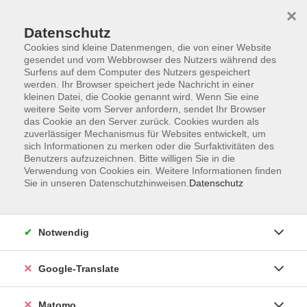
×
Datenschutz
Cookies sind kleine Datenmengen, die von einer Website
gesendet und vom Webbrowser des Nutzers während des
Surfens auf dem Computer des Nutzers gespeichert
Skip to main content
werden. Ihr Browser speichert jede Nachricht in einer
kleinen Datei, die Cookie genannt wird. Wenn Sie eine
weitere Seite vom Server anfordern, sendet Ihr Browser
Der Kurs konnte nicht gefunden werden.
das Cookie an den Server zurück. Cookies wurden als
zuverlässiger Mechanismus für Websites entwickelt, um
sich Informationen zu merken oder die Surfaktivitäten des
Benutzers aufzuzeichnen. Bitte willigen Sie in die
Verwendung von Cookies ein. Weitere Informationen finden
Sie in unseren Datenschutzhinweisen.
Datenschutz
Impressum
AGB
Datenschutzerklärung
Notwendig
Barrierefreiheitserklärung
Widerruf hier
Google-Translate
Matomo