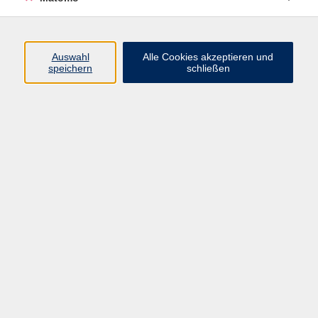
Programm
Junge vhs
Auswahl
Alle Cookies akzeptieren und
Gesellschaft
speichern
schließen
Beruf & Digitales
Sprachen
Gesundheit
Kultur
Führungen & Besichtigungen
Vorträge, Veranstaltungen, Studienreisen
Online-Angebote
Inhalte
Startseite