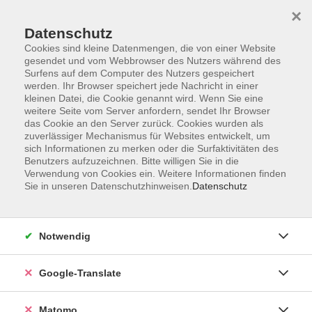
×
Datenschutz
Cookies sind kleine Datenmengen, die von einer Website
gesendet und vom Webbrowser des Nutzers während des
Surfens auf dem Computer des Nutzers gespeichert
Skip to main content
werden. Ihr Browser speichert jede Nachricht in einer
kleinen Datei, die Cookie genannt wird. Wenn Sie eine
weitere Seite vom Server anfordern, sendet Ihr Browser
das Cookie an den Server zurück. Cookies wurden als
zuverlässiger Mechanismus für Websites entwickelt, um
sich Informationen zu merken oder die Surfaktivitäten des
Benutzers aufzuzeichnen. Bitte willigen Sie in die
Verwendung von Cookies ein. Weitere Informationen finden
Sie in unseren Datenschutzhinweisen.
Datenschutz
Sie sind hier:
Online
Beruf
Notwendig
Online: Finanzbuchführung 1
Xpert Business
Google-Translate
Nach diesem Lehrgang verfügen Sie über fundiertes
Matomo