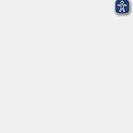
Aktuelles
Service
Medien
Förderverein
Über uns
vhs Bamberg Stadt
Tränkgasse 4
96052 Bamberg
info@vhs-bamberg.de
Tel: 0951 871108