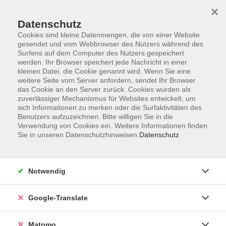
×
Datenschutz
Cookies sind kleine Datenmengen, die von einer Website
gesendet und vom Webbrowser des Nutzers während des
Surfens auf dem Computer des Nutzers gespeichert
Skip to main content
werden. Ihr Browser speichert jede Nachricht in einer
kleinen Datei, die Cookie genannt wird. Wenn Sie eine
weitere Seite vom Server anfordern, sendet Ihr Browser
Der Kurs konnte nicht gefunden werden.
das Cookie an den Server zurück. Cookies wurden als
zuverlässiger Mechanismus für Websites entwickelt, um
sich Informationen zu merken oder die Surfaktivitäten des
Benutzers aufzuzeichnen. Bitte willigen Sie in die
Verwendung von Cookies ein. Weitere Informationen finden
Sie in unseren Datenschutzhinweisen.
Datenschutz
Impressum
AGB
Datenschutzerklärung
Notwendig
Barrierefreiheitserklärung
Widerruf hier
Google-Translate
Matomo