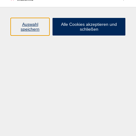
Programm
Junge vhs
Auswahl
Alle Cookies akzeptieren und
Gesellschaft
speichern
schließen
Beruf & Digitales
Sprachen
Gesundheit
Kultur
Führungen & Besichtigungen
Vorträge, Veranstaltungen, Studienreisen
Online-Angebote
Inhalte
Startseite