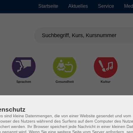
Startseite
Aktuelles
Service
Med
Sprachen
Gesundheit
Kultur
enschutz
s sind kleine Datenmengen, die von einer Website gesendet und vom
owser des Nutzers während des Surfens auf dem Computer des Nutze
chert werden. Ihr Browser speichert jede Nachricht in einer kleinen Dat
 genannt wird. Wenn Sie eine weitere Seite vom Server anfordern, se