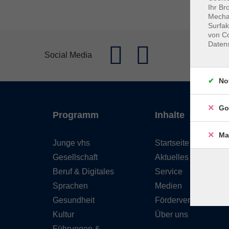
Ihr Br
Mechan
Surfak
von Co
Daten
Social Media
No
Go
Programm
Inhalte
Ma
Junge vhs
Startseite
Gesellschaft
Aktuelles
Beruf & Digitales
Service
Sprachen
Medien
Gesundheit
Förderverein
Kultur
Über uns
Führungen &