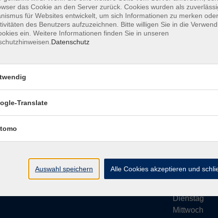
owser das Cookie an den Server zurück. Cookies wurden als zuverlässi
ismus für Websites entwickelt, um sich Informationen zu merken oder
tivitäten des Benutzers aufzuzeichnen. Bitte willigen Sie in die Verwen
okies ein. Weitere Informationen finden Sie in unseren
schutzhinweisen.
Datenschutz
Impressum
AGB
Datenschutze
twendig
ogle-Translate
vhs Bamberg Stadt
Öffnungsze
tomo
Tränkgasse 4
Wir machen Ur
96052 Bamberg
Ab Montag, 24
info@vhs-bamberg.de
Montag
Auswahl speichern
Alle Cookies akzeptieren und schl
Tel: 0951 871108
Dienstag
Mittwoch