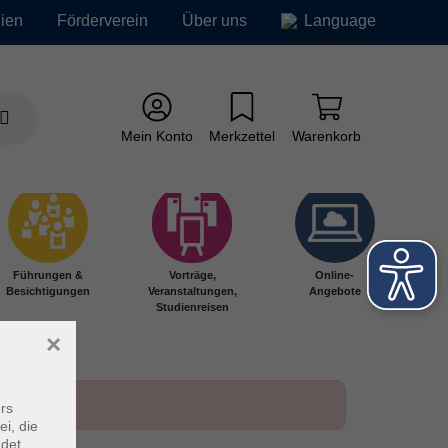
ien
Förderverein
Über uns
Language
Mein Konto
Merkzettel
Warenkorb
Führungen &
Vorträge,
Online-
Besichtigungen
Veranstaltungen,
Angebote
Studienreisen
×
rs
ei, die
ndet