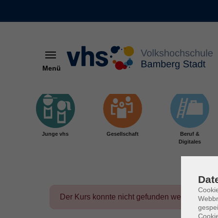
Menü
Skip to main content
Junge vhs
Gesellschaft
Beruf &
Digitales
Dat
Cookie
Der Kurs konnte nicht gefunden werden.
Webbr
gespei
Cookie