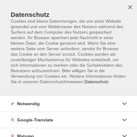
×
Datenschutz
Cookies sind kleine Datenmengen, die von einer Website
gesendet und vom Webbrowser des Nutzers während des
Surfens auf dem Computer des Nutzers gespeichert
Skip to main content
werden. Ihr Browser speichert jede Nachricht in einer
kleinen Datei, die Cookie genannt wird. Wenn Sie eine
weitere Seite vom Server anfordern, sendet Ihr Browser
Der Kurs konnte nicht gefunden werden.
das Cookie an den Server zurück. Cookies wurden als
zuverlässiger Mechanismus für Websites entwickelt, um
sich Informationen zu merken oder die Surfaktivitäten des
Benutzers aufzuzeichnen. Bitte willigen Sie in die
Verwendung von Cookies ein. Weitere Informationen finden
Sie in unseren Datenschutzhinweisen.
Datenschutz
Impressum
AGB
Datenschutzerklärung
Notwendig
Barrierefreiheitserklärung
Widerruf hier
Google-Translate
Matomo