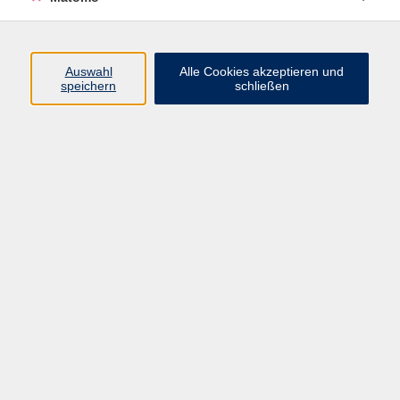
Programm
Junge vhs
Auswahl
Alle Cookies akzeptieren und
Gesellschaft
speichern
schließen
Beruf & Digitales
Sprachen
Gesundheit
Kultur
Führungen & Besichtigungen
Vorträge, Veranstaltungen, Studienreisen
Online-Angebote
Inhalte
Startseite