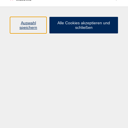
Programm
Junge vhs
Auswahl
Alle Cookies akzeptieren und
Gesellschaft
speichern
schließen
Beruf & Digitales
Sprachen
Gesundheit
Kultur
Führungen & Besichtigungen
Vorträge, Veranstaltungen, Studienreisen
Online-Angebote
Inhalte
Startseite