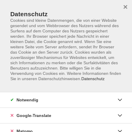
×
Datenschutz
Cookies sind kleine Datenmengen, die von einer Website
gesendet und vom Webbrowser des Nutzers während des
Surfens auf dem Computer des Nutzers gespeichert
Skip to main content
werden. Ihr Browser speichert jede Nachricht in einer
kleinen Datei, die Cookie genannt wird. Wenn Sie eine
weitere Seite vom Server anfordern, sendet Ihr Browser
Der Kurs konnte nicht gefunden werden.
das Cookie an den Server zurück. Cookies wurden als
zuverlässiger Mechanismus für Websites entwickelt, um
sich Informationen zu merken oder die Surfaktivitäten des
Benutzers aufzuzeichnen. Bitte willigen Sie in die
Verwendung von Cookies ein. Weitere Informationen finden
Sie in unseren Datenschutzhinweisen.
Datenschutz
Impressum
AGB
Datenschutzerklärung
Notwendig
Barrierefreiheitserklärung
Widerruf hier
Google-Translate
Matomo