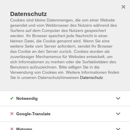
×
Datenschutz
Cookies sind kleine Datenmengen, die von einer Website
gesendet und vom Webbrowser des Nutzers während des
Surfens auf dem Computer des Nutzers gespeichert
Skip to main content
werden. Ihr Browser speichert jede Nachricht in einer
kleinen Datei, die Cookie genannt wird. Wenn Sie eine
weitere Seite vom Server anfordern, sendet Ihr Browser
Der Kurs konnte nicht gefunden werden.
das Cookie an den Server zurück. Cookies wurden als
zuverlässiger Mechanismus für Websites entwickelt, um
sich Informationen zu merken oder die Surfaktivitäten des
Benutzers aufzuzeichnen. Bitte willigen Sie in die
Verwendung von Cookies ein. Weitere Informationen finden
Sie in unseren Datenschutzhinweisen.
Datenschutz
Impressum
AGB
Datenschutzerklärung
Notwendig
Barrierefreiheitserklärung
Widerruf hier
Google-Translate
Matomo