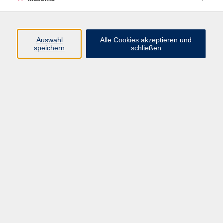
Programm
Junge vhs
Auswahl
Alle Cookies akzeptieren und
Gesellschaft
speichern
schließen
Beruf & Digitales
Sprachen
Gesundheit
Kultur
Führungen & Besichtigungen
Vorträge, Veranstaltungen, Studienreisen
Online-Angebote
Inhalte
Startseite