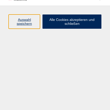
Programm
Junge vhs
Auswahl
Alle Cookies akzeptieren und
Gesellschaft
speichern
schließen
Beruf & Digitales
Sprachen
Gesundheit
Kultur
Führungen & Besichtigungen
Vorträge, Veranstaltungen, Studienreisen
Online-Angebote
Inhalte
Startseite