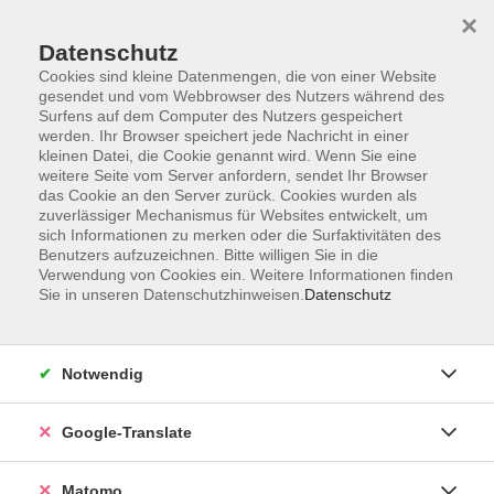
×
Datenschutz
Cookies sind kleine Datenmengen, die von einer Website
gesendet und vom Webbrowser des Nutzers während des
Surfens auf dem Computer des Nutzers gespeichert
Skip to main content
werden. Ihr Browser speichert jede Nachricht in einer
kleinen Datei, die Cookie genannt wird. Wenn Sie eine
weitere Seite vom Server anfordern, sendet Ihr Browser
Der Kurs konnte nicht gefunden werden.
das Cookie an den Server zurück. Cookies wurden als
zuverlässiger Mechanismus für Websites entwickelt, um
sich Informationen zu merken oder die Surfaktivitäten des
Benutzers aufzuzeichnen. Bitte willigen Sie in die
Verwendung von Cookies ein. Weitere Informationen finden
Sie in unseren Datenschutzhinweisen.
Datenschutz
Impressum
AGB
Datenschutzerklärung
Notwendig
Barrierefreiheitserklärung
Widerruf hier
Google-Translate
Matomo