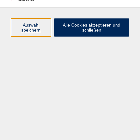
Programm
Junge vhs
Auswahl
Alle Cookies akzeptieren und
Gesellschaft
speichern
schließen
Beruf & Digitales
Sprachen
Gesundheit
Kultur
Führungen & Besichtigungen
Vorträge, Veranstaltungen, Studienreisen
Online-Angebote
Inhalte
Startseite