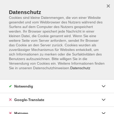
×
Datenschutz
Cookies sind kleine Datenmengen, die von einer Website
gesendet und vom Webbrowser des Nutzers während des
Surfens auf dem Computer des Nutzers gespeichert
Skip to main content
werden. Ihr Browser speichert jede Nachricht in einer
kleinen Datei, die Cookie genannt wird. Wenn Sie eine
weitere Seite vom Server anfordern, sendet Ihr Browser
Der Kurs konnte nicht gefunden werden.
das Cookie an den Server zurück. Cookies wurden als
zuverlässiger Mechanismus für Websites entwickelt, um
sich Informationen zu merken oder die Surfaktivitäten des
Benutzers aufzuzeichnen. Bitte willigen Sie in die
Verwendung von Cookies ein. Weitere Informationen finden
Sie in unseren Datenschutzhinweisen.
Datenschutz
Impressum
AGB
Datenschutzerklärung
Notwendig
Barrierefreiheitserklärung
Widerruf hier
Google-Translate
Matomo