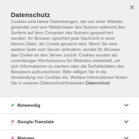
×
Datenschutz
Cookies sind kleine Datenmengen, die von einer Website
gesendet und vom Webbrowser des Nutzers während des
Surfens auf dem Computer des Nutzers gespeichert
Skip to main content
werden. Ihr Browser speichert jede Nachricht in einer
kleinen Datei, die Cookie genannt wird. Wenn Sie eine
weitere Seite vom Server anfordern, sendet Ihr Browser
Der Kurs konnte nicht gefunden werden.
das Cookie an den Server zurück. Cookies wurden als
zuverlässiger Mechanismus für Websites entwickelt, um
sich Informationen zu merken oder die Surfaktivitäten des
Benutzers aufzuzeichnen. Bitte willigen Sie in die
Verwendung von Cookies ein. Weitere Informationen finden
Sie in unseren Datenschutzhinweisen.
Datenschutz
Impressum
AGB
Datenschutzerklärung
Notwendig
Barrierefreiheitserklärung
Widerruf hier
Google-Translate
Matomo