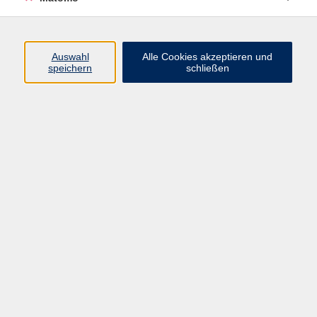
Programm
Junge vhs
Auswahl
Alle Cookies akzeptieren und
Gesellschaft
speichern
schließen
Beruf & Digitales
Sprachen
Gesundheit
Kultur
Führungen & Besichtigungen
Vorträge, Veranstaltungen, Studienreisen
Online-Angebote
Inhalte
Startseite