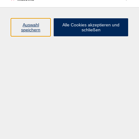
Programm
Junge vhs
Auswahl
Alle Cookies akzeptieren und
Gesellschaft
speichern
schließen
Beruf & Digitales
Sprachen
Gesundheit
Kultur
Führungen & Besichtigungen
Vorträge, Veranstaltungen, Studienreisen
Online-Angebote
Inhalte
Startseite