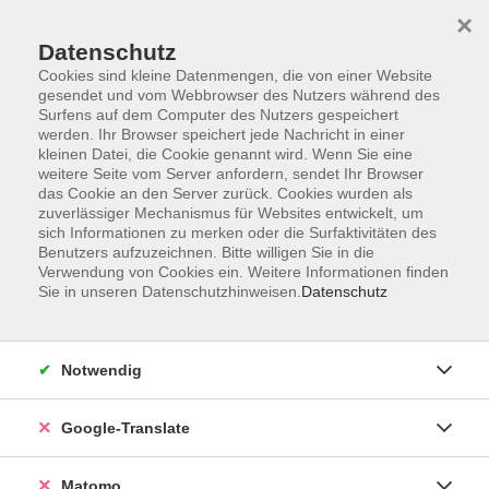
×
Datenschutz
Cookies sind kleine Datenmengen, die von einer Website
gesendet und vom Webbrowser des Nutzers während des
Surfens auf dem Computer des Nutzers gespeichert
Skip to main content
werden. Ihr Browser speichert jede Nachricht in einer
kleinen Datei, die Cookie genannt wird. Wenn Sie eine
weitere Seite vom Server anfordern, sendet Ihr Browser
Der Kurs konnte nicht gefunden werden.
das Cookie an den Server zurück. Cookies wurden als
zuverlässiger Mechanismus für Websites entwickelt, um
sich Informationen zu merken oder die Surfaktivitäten des
Benutzers aufzuzeichnen. Bitte willigen Sie in die
Verwendung von Cookies ein. Weitere Informationen finden
Sie in unseren Datenschutzhinweisen.
Datenschutz
Impressum
AGB
Datenschutzerklärung
Notwendig
Barrierefreiheitserklärung
Widerruf hier
Google-Translate
Matomo