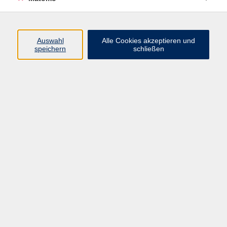
Programm
Junge vhs
Auswahl
Alle Cookies akzeptieren und
Gesellschaft
speichern
schließen
Beruf & Digitales
Sprachen
Gesundheit
Kultur
Führungen & Besichtigungen
Vorträge, Veranstaltungen, Studienreisen
Online-Angebote
Inhalte
Startseite