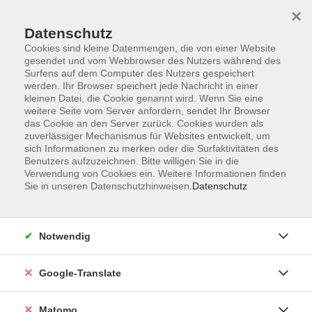
×
Datenschutz
Cookies sind kleine Datenmengen, die von einer Website
gesendet und vom Webbrowser des Nutzers während des
Surfens auf dem Computer des Nutzers gespeichert
Skip to main content
werden. Ihr Browser speichert jede Nachricht in einer
kleinen Datei, die Cookie genannt wird. Wenn Sie eine
weitere Seite vom Server anfordern, sendet Ihr Browser
Der Kurs konnte nicht gefunden werden.
das Cookie an den Server zurück. Cookies wurden als
zuverlässiger Mechanismus für Websites entwickelt, um
sich Informationen zu merken oder die Surfaktivitäten des
Benutzers aufzuzeichnen. Bitte willigen Sie in die
Verwendung von Cookies ein. Weitere Informationen finden
Sie in unseren Datenschutzhinweisen.
Datenschutz
Impressum
AGB
Datenschutzerklärung
Notwendig
Barrierefreiheitserklärung
Widerruf hier
Google-Translate
Matomo