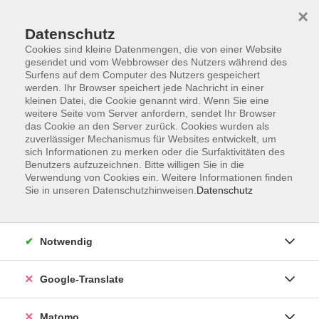
×
Datenschutz
Cookies sind kleine Datenmengen, die von einer Website
gesendet und vom Webbrowser des Nutzers während des
Surfens auf dem Computer des Nutzers gespeichert
Skip to main content
werden. Ihr Browser speichert jede Nachricht in einer
kleinen Datei, die Cookie genannt wird. Wenn Sie eine
weitere Seite vom Server anfordern, sendet Ihr Browser
Der Kurs konnte nicht gefunden werden.
das Cookie an den Server zurück. Cookies wurden als
zuverlässiger Mechanismus für Websites entwickelt, um
sich Informationen zu merken oder die Surfaktivitäten des
Benutzers aufzuzeichnen. Bitte willigen Sie in die
Verwendung von Cookies ein. Weitere Informationen finden
Sie in unseren Datenschutzhinweisen.
Datenschutz
Impressum
AGB
Datenschutzerklärung
Notwendig
Barrierefreiheitserklärung
Widerruf hier
Google-Translate
Matomo