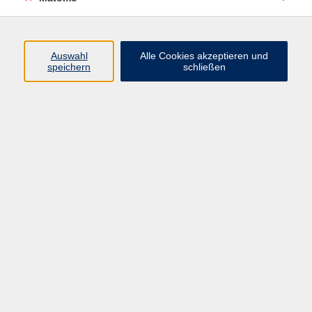
Programm
Junge vhs
Auswahl
Alle Cookies akzeptieren und
Gesellschaft
speichern
schließen
Beruf & Digitales
Sprachen
Gesundheit
Kultur
Führungen & Besichtigungen
Vorträge, Veranstaltungen, Studienreisen
Online-Angebote
Inhalte
Startseite