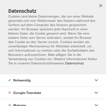
×
Datenschutz
Cookies sind kleine Datenmengen, die von einer Website
gesendet und vom Webbrowser des Nutzers während des
Surfens auf dem Computer des Nutzers gespeichert
Skip to main content
werden. Ihr Browser speichert jede Nachricht in einer
kleinen Datei, die Cookie genannt wird. Wenn Sie eine
weitere Seite vom Server anfordern, sendet Ihr Browser
Der Kurs konnte nicht gefunden werden.
das Cookie an den Server zurück. Cookies wurden als
zuverlässiger Mechanismus für Websites entwickelt, um
sich Informationen zu merken oder die Surfaktivitäten des
Benutzers aufzuzeichnen. Bitte willigen Sie in die
Verwendung von Cookies ein. Weitere Informationen finden
Impressum
Sie in unseren Datenschutzhinweisen.
Datenschutz
AGB
Datenschutzerklärung
Notwendig
Barrierefreiheitserklärung
Widerruf hier
Google-Translate
Matomo