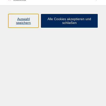
Programm
Junge vhs
Auswahl
Alle Cookies akzeptieren und
Gesellschaft
speichern
schließen
Beruf & Digitales
Sprachen
Gesundheit
Kultur
Führungen & Besichtigungen
Vorträge, Veranstaltungen, Studienreisen
Online-Angebote
Inhalte
Startseite