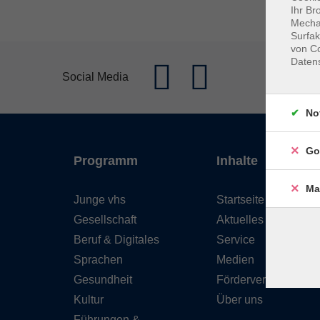
Ihr Br
Mechan
Surfak
von Co
Daten
Social Media
No
Go
Programm
Inhalte
Ma
Junge vhs
Startseite
Gesellschaft
Aktuelles
Beruf & Digitales
Service
Sprachen
Medien
Gesundheit
Förderverein
Kultur
Über uns
Führungen &