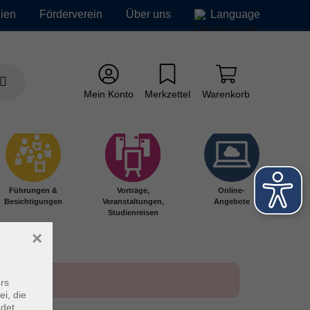
ien
Förderverein
Über uns
Language
Mein Konto
Merkzettel
Warenkorb
Führungen &
Vorträge,
Online-
Besichtigungen
Veranstaltungen,
Angebote
Studienreisen
×
rs
ei, die
ndet