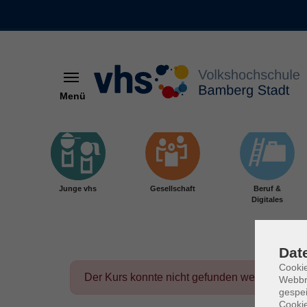
Menü
Skip to main content
Junge vhs
Gesellschaft
Beruf &
Digitales
Dat
Cookie
Der Kurs konnte nicht gefunden werden.
Webbr
gespei
Cookie