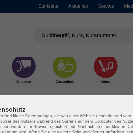
Startseite
Aktuelles
Service
Med
Sprachen
Gesundheit
Kultur
enschutz
s sind kleine Datenmengen, die von einer Website gesendet und vom
owser des Nutzers während des Surfens auf dem Computer des Nutze
chert werden. Ihr Browser speichert jede Nachricht in einer kleinen Dat
 genannt wird. Wenn Sie eine weitere Seite vom Server anfordern, se