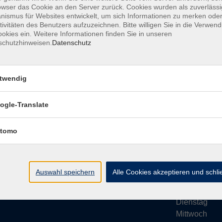
owser das Cookie an den Server zurück. Cookies wurden als zuverlässi
ismus für Websites entwickelt, um sich Informationen zu merken oder
tivitäten des Benutzers aufzuzeichnen. Bitte willigen Sie in die Verwen
okies ein. Weitere Informationen finden Sie in unseren
schutzhinweisen.
Datenschutz
Impressum
AGB
Datenschutze
twendig
ogle-Translate
vhs Bamberg Stadt
Öffnungsze
tomo
Tränkgasse 4
Wir machen Ur
96052 Bamberg
Ab Montag, 24
info@vhs-bamberg.de
Montag
Auswahl speichern
Alle Cookies akzeptieren und schl
Tel: 0951 871108
Dienstag
Mittwoch