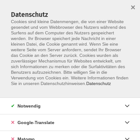
×
Datenschutz
Cookies sind kleine Datenmengen, die von einer Website
gesendet und vom Webbrowser des Nutzers während des
Surfens auf dem Computer des Nutzers gespeichert
Skip to main content
werden. Ihr Browser speichert jede Nachricht in einer
kleinen Datei, die Cookie genannt wird. Wenn Sie eine
weitere Seite vom Server anfordern, sendet Ihr Browser
Gestalten - Musizieren -
das Cookie an den Server zurück. Cookies wurden als
zuverlässiger Mechanismus für Websites entwickelt, um
Kleinkunst
sich Informationen zu merken oder die Surfaktivitäten des
Benutzers aufzuzeichnen. Bitte willigen Sie in die
Verwendung von Cookies ein. Weitere Informationen finden
Sie in unseren Datenschutzhinweisen.
Datenschutz
8 Kurse
Notwendig
zurück zu Kultur
Google-Translate
Kurse nach Themen
Handwerkliche Techniken
2
Matomo