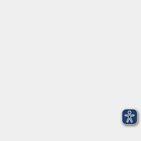
Inhalte
Startseite
Aktuelles
Service
Medien
Förderverein
Über uns
vhs Bamberg Stadt
Tränkgasse 4
96052 Bamberg
info@vhs-bamberg.de