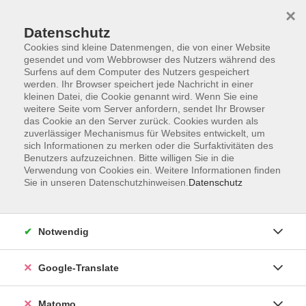
×
Datenschutz
Cookies sind kleine Datenmengen, die von einer Website
gesendet und vom Webbrowser des Nutzers während des
Surfens auf dem Computer des Nutzers gespeichert
Skip to main content
werden. Ihr Browser speichert jede Nachricht in einer
kleinen Datei, die Cookie genannt wird. Wenn Sie eine
weitere Seite vom Server anfordern, sendet Ihr Browser
Der Kurs konnte nicht gefunden werden.
das Cookie an den Server zurück. Cookies wurden als
zuverlässiger Mechanismus für Websites entwickelt, um
sich Informationen zu merken oder die Surfaktivitäten des
Benutzers aufzuzeichnen. Bitte willigen Sie in die
Verwendung von Cookies ein. Weitere Informationen finden
Sie in unseren Datenschutzhinweisen.
Datenschutz
Impressum
AGB
Datenschutzerklärung
Notwendig
Barrierefreiheitserklärung
Widerruf hier
Google-Translate
Matomo