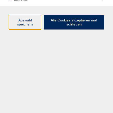
Programm
Junge vhs
Auswahl
Alle Cookies akzeptieren und
Gesellschaft
speichern
schließen
Beruf & Digitales
Sprachen
Gesundheit
Kultur
Führungen & Besichtigungen
Vorträge, Veranstaltungen, Studienreisen
Online-Angebote
Inhalte
Startseite