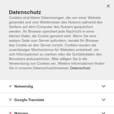
×
Datenschutz
Cookies sind kleine Datenmengen, die von einer Website
gesendet und vom Webbrowser des Nutzers während des
Surfens auf dem Computer des Nutzers gespeichert
Skip to main content
werden. Ihr Browser speichert jede Nachricht in einer
kleinen Datei, die Cookie genannt wird. Wenn Sie eine
weitere Seite vom Server anfordern, sendet Ihr Browser
Der Kurs konnte nicht gefunden werden.
das Cookie an den Server zurück. Cookies wurden als
zuverlässiger Mechanismus für Websites entwickelt, um
sich Informationen zu merken oder die Surfaktivitäten des
Benutzers aufzuzeichnen. Bitte willigen Sie in die
Verwendung von Cookies ein. Weitere Informationen finden
Sie in unseren Datenschutzhinweisen.
Datenschutz
Impressum
AGB
Datenschutzerklärung
Notwendig
Barrierefreiheitserklärung
Widerruf hier
Google-Translate
Matomo