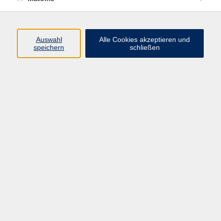
Programm
Junge vhs
Auswahl
Alle Cookies akzeptieren und
Gesellschaft
speichern
schließen
Beruf & Digitales
Sprachen
Gesundheit
Kultur
Führungen & Besichtigungen
Vorträge, Veranstaltungen, Studienreisen
Online-Angebote
Inhalte
Startseite