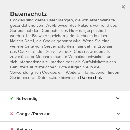
×
Datenschutz
Cookies sind kleine Datenmengen, die von einer Website
gesendet und vom Webbrowser des Nutzers während des
Surfens auf dem Computer des Nutzers gespeichert
Skip to main content
werden. Ihr Browser speichert jede Nachricht in einer
kleinen Datei, die Cookie genannt wird. Wenn Sie eine
weitere Seite vom Server anfordern, sendet Ihr Browser
Der Kurs konnte nicht gefunden werden.
das Cookie an den Server zurück. Cookies wurden als
zuverlässiger Mechanismus für Websites entwickelt, um
sich Informationen zu merken oder die Surfaktivitäten des
Benutzers aufzuzeichnen. Bitte willigen Sie in die
Verwendung von Cookies ein. Weitere Informationen finden
Sie in unseren Datenschutzhinweisen.
Datenschutz
Impressum
AGB
Datenschutzerklärung
Notwendig
Barrierefreiheitserklärung
Widerruf hier
Google-Translate
Matomo