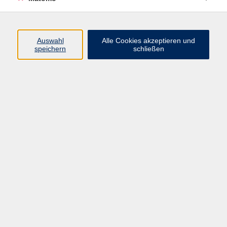
Programm
Junge vhs
Auswahl
Alle Cookies akzeptieren und
Gesellschaft
speichern
schließen
Beruf & Digitales
Sprachen
Gesundheit
Kultur
Führungen & Besichtigungen
Vorträge, Veranstaltungen, Studienreisen
Online-Angebote
Inhalte
Startseite