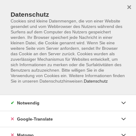
×
Datenschutz
Cookies sind kleine Datenmengen, die von einer Website
gesendet und vom Webbrowser des Nutzers während des
Surfens auf dem Computer des Nutzers gespeichert
Skip to main content
werden. Ihr Browser speichert jede Nachricht in einer
kleinen Datei, die Cookie genannt wird. Wenn Sie eine
weitere Seite vom Server anfordern, sendet Ihr Browser
Der Kurs konnte nicht gefunden werden.
das Cookie an den Server zurück. Cookies wurden als
zuverlässiger Mechanismus für Websites entwickelt, um
sich Informationen zu merken oder die Surfaktivitäten des
Benutzers aufzuzeichnen. Bitte willigen Sie in die
Verwendung von Cookies ein. Weitere Informationen finden
Sie in unseren Datenschutzhinweisen.
Datenschutz
Impressum
AGB
Datenschutzerklärung
Notwendig
Barrierefreiheitserklärung
Widerruf hier
Google-Translate
Matomo