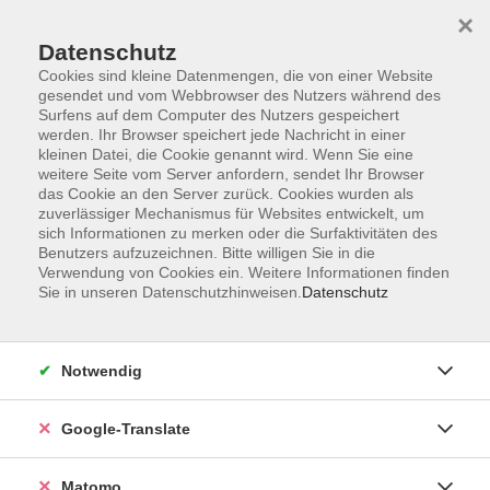
×
Datenschutz
Cookies sind kleine Datenmengen, die von einer Website
gesendet und vom Webbrowser des Nutzers während des
Surfens auf dem Computer des Nutzers gespeichert
Skip to main content
werden. Ihr Browser speichert jede Nachricht in einer
kleinen Datei, die Cookie genannt wird. Wenn Sie eine
weitere Seite vom Server anfordern, sendet Ihr Browser
Der Kurs konnte nicht gefunden werden.
das Cookie an den Server zurück. Cookies wurden als
zuverlässiger Mechanismus für Websites entwickelt, um
sich Informationen zu merken oder die Surfaktivitäten des
Benutzers aufzuzeichnen. Bitte willigen Sie in die
Verwendung von Cookies ein. Weitere Informationen finden
Sie in unseren Datenschutzhinweisen.
Datenschutz
Impressum
AGB
Datenschutzerklärung
Notwendig
Barrierefreiheitserklärung
Widerruf hier
Google-Translate
Matomo