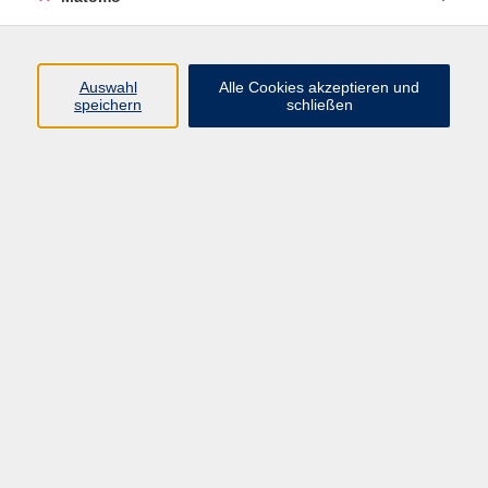
Programm
Junge vhs
Auswahl
Alle Cookies akzeptieren und
Gesellschaft
speichern
schließen
Beruf & Digitales
Sprachen
Gesundheit
Kultur
Führungen & Besichtigungen
Vorträge, Veranstaltungen, Studienreisen
Online-Angebote
Inhalte
Startseite