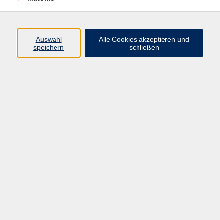
Programm
Junge vhs
Auswahl
Alle Cookies akzeptieren und
Gesellschaft
speichern
schließen
Beruf & Digitales
Sprachen
Gesundheit
Kultur
Führungen & Besichtigungen
Vorträge, Veranstaltungen, Studienreisen
Online-Angebote
Inhalte
Startseite