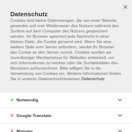
×
Datenschutz
Cookies sind kleine Datenmengen, die von einer Website
gesendet und vom Webbrowser des Nutzers während des
Surfens auf dem Computer des Nutzers gespeichert
Skip to main content
werden. Ihr Browser speichert jede Nachricht in einer
kleinen Datei, die Cookie genannt wird. Wenn Sie eine
weitere Seite vom Server anfordern, sendet Ihr Browser
Der Kurs konnte nicht gefunden werden.
das Cookie an den Server zurück. Cookies wurden als
zuverlässiger Mechanismus für Websites entwickelt, um
sich Informationen zu merken oder die Surfaktivitäten des
Benutzers aufzuzeichnen. Bitte willigen Sie in die
Verwendung von Cookies ein. Weitere Informationen finden
Sie in unseren Datenschutzhinweisen.
Datenschutz
Impressum
AGB
Datenschutzerklärung
Notwendig
Barrierefreiheitserklärung
Widerruf hier
Google-Translate
Matomo