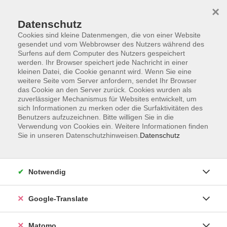
×
Datenschutz
Cookies sind kleine Datenmengen, die von einer Website
gesendet und vom Webbrowser des Nutzers während des
Surfens auf dem Computer des Nutzers gespeichert
Skip to main content
werden. Ihr Browser speichert jede Nachricht in einer
kleinen Datei, die Cookie genannt wird. Wenn Sie eine
weitere Seite vom Server anfordern, sendet Ihr Browser
Der Kurs konnte nicht gefunden werden.
das Cookie an den Server zurück. Cookies wurden als
zuverlässiger Mechanismus für Websites entwickelt, um
sich Informationen zu merken oder die Surfaktivitäten des
Benutzers aufzuzeichnen. Bitte willigen Sie in die
Verwendung von Cookies ein. Weitere Informationen finden
Sie in unseren Datenschutzhinweisen.
Datenschutz
Impressum
AGB
Datenschutzerklärung
Notwendig
Barrierefreiheitserklärung
Widerruf hier
Google-Translate
Matomo