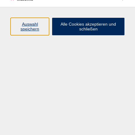
Programm
Junge vhs
Auswahl
Alle Cookies akzeptieren und
Gesellschaft
speichern
schließen
Beruf & Digitales
Sprachen
Gesundheit
Kultur
Führungen & Besichtigungen
Vorträge, Veranstaltungen, Studienreisen
Online-Angebote
Inhalte
Startseite