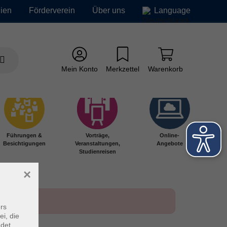
ien
Förderverein
Über uns
Language
Mein Konto
Merkzettel
Warenkorb
Führungen &
Vorträge,
Online-
Besichtigungen
Veranstaltungen,
Angebote
Studienreisen
×
rs
ei, die
ndet