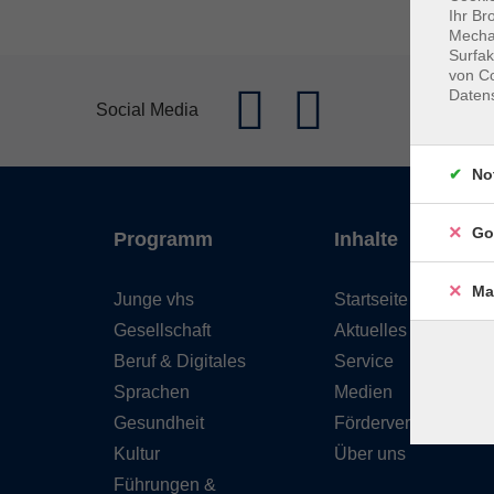
Ihr Br
Mechan
Surfak
von Co
Daten
Social Media
No
Go
Programm
Inhalte
Ma
Junge vhs
Startseite
Gesellschaft
Aktuelles
Beruf & Digitales
Service
Sprachen
Medien
Gesundheit
Förderverein
Kultur
Über uns
Führungen &