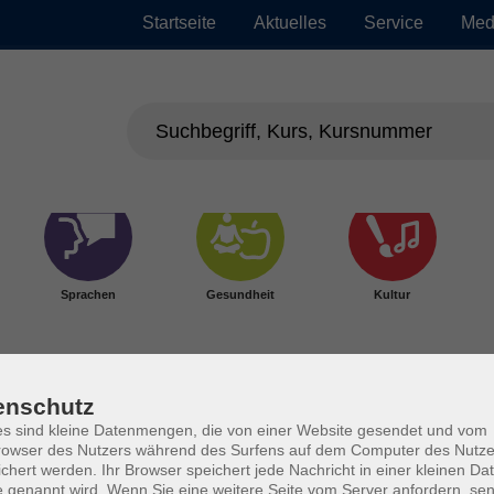
Startseite
Aktuelles
Service
Med
Sprachen
Gesundheit
Kultur
enschutz
s sind kleine Datenmengen, die von einer Website gesendet und vom
owser des Nutzers während des Surfens auf dem Computer des Nutze
chert werden. Ihr Browser speichert jede Nachricht in einer kleinen Dat
 genannt wird. Wenn Sie eine weitere Seite vom Server anfordern, se