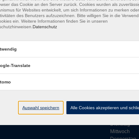
owser das Cookie an den Server zurück. Cookies wurden als zuverlässi
ismus für Websites entwickelt, um sich Informationen zu merken oder
tivitäten des Benutzers aufzuzeichnen. Bitte willigen Sie in die Verwen
okies ein. Weitere Informationen finden Sie in unseren
schutzhinweisen.
Datenschutz
Impressum
AGB
Datenschutze
twendig
ogle-Translate
vhs Bamberg Stadt
Öffnungsze
tomo
Tränkgasse 4
Wir machen Ur
96052 Bamberg
Ab Montag, 24
info@vhs-bamberg.de
Montag
Auswahl speichern
Alle Cookies akzeptieren und schl
Tel: 0951 871108
Dienstag
Mittwoch
Donnerstag