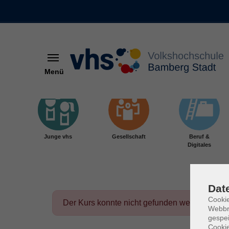
Menü
Skip to main content
Junge vhs
Gesellschaft
Beruf &
Digitales
Dat
Cookie
Der Kurs konnte nicht gefunden werden.
Webbr
gespei
Cookie