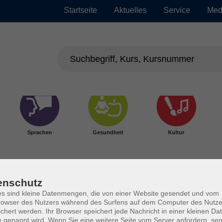
Startseite
Aktuelles
Service
Med
Sprachen
Gesundheit
Kultur
enschutz
s sind kleine Datenmengen, die von einer Website gesendet und vom
owser des Nutzers während des Surfens auf dem Computer des Nutze
chert werden. Ihr Browser speichert jede Nachricht in einer kleinen Dat
 genannt wird. Wenn Sie eine weitere Seite vom Server anfordern, se