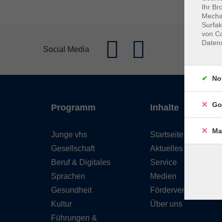
Ihr Br
Mechan
Surfak
von Co
Daten
Social Media
No
Go
Programm
Inhalte
Ma
Junge vhs
Startseite
Gesellschaft
Aktuelles
Beruf & Digitales
Service
Sprachen
Medien
Gesundheit
Förderverein
Kultur
Über uns
Führungen &