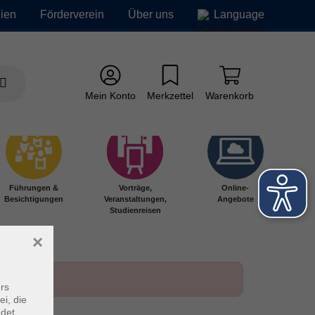
ien
Förderverein
Über uns
Language
Mein Konto
Merkzettel
Warenkorb
Führungen &
Vorträge,
Online-
Besichtigungen
Veranstaltungen,
Angebote
Studienreisen
×
rs
ei, die
ndet