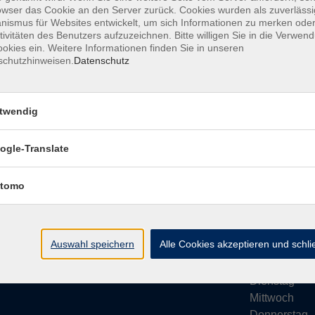
owser das Cookie an den Server zurück. Cookies wurden als zuverlässi
ismus für Websites entwickelt, um sich Informationen zu merken oder
tivitäten des Benutzers aufzuzeichnen. Bitte willigen Sie in die Verwen
okies ein. Weitere Informationen finden Sie in unseren
schutzhinweisen.
Datenschutz
Impressum
AGB
Datenschutze
twendig
ogle-Translate
vhs Bamberg Stadt
Öffnungsze
tomo
Tränkgasse 4
Wir machen Ur
96052 Bamberg
Ab Montag, 24
info@vhs-bamberg.de
Montag
Auswahl speichern
Alle Cookies akzeptieren und schl
Tel: 0951 871108
Dienstag
Mittwoch
Donnerstag