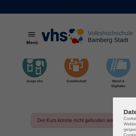
Menü
Skip to main content
Junge vhs
Gesellschaft
Beruf &
Digitales
Dat
Cookie
Der Kurs konnte nicht gefunden werden.
Webbr
gespei
Cookie