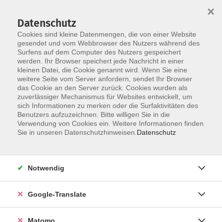
×
Datenschutz
Cookies sind kleine Datenmengen, die von einer Website
gesendet und vom Webbrowser des Nutzers während des
Surfens auf dem Computer des Nutzers gespeichert
Skip to main content
werden. Ihr Browser speichert jede Nachricht in einer
kleinen Datei, die Cookie genannt wird. Wenn Sie eine
weitere Seite vom Server anfordern, sendet Ihr Browser
Der Kurs konnte nicht gefunden werden.
das Cookie an den Server zurück. Cookies wurden als
zuverlässiger Mechanismus für Websites entwickelt, um
sich Informationen zu merken oder die Surfaktivitäten des
Benutzers aufzuzeichnen. Bitte willigen Sie in die
Verwendung von Cookies ein. Weitere Informationen finden
Impressum
Sie in unseren Datenschutzhinweisen.
Datenschutz
AGB
Datenschutzerklärung
Notwendig
Barrierefreiheitserklärung
Widerruf hier
Google-Translate
Matomo