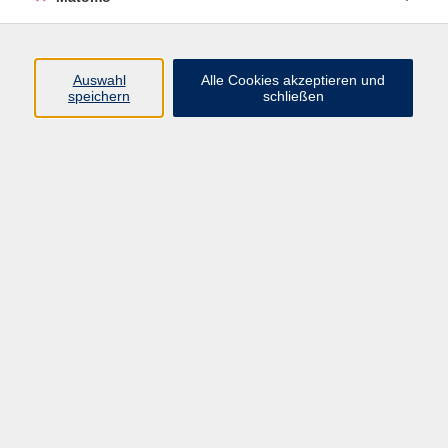
Programm
Junge vhs
Auswahl
Alle Cookies akzeptieren und
Gesellschaft
speichern
schließen
Beruf & Digitales
Sprachen
Gesundheit
Kultur
Führungen & Besichtigungen
Vorträge, Veranstaltungen, Studienreisen
Online-Angebote
Inhalte
Startseite