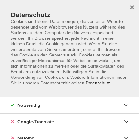
×
Datenschutz
Cookies sind kleine Datenmengen, die von einer Website
gesendet und vom Webbrowser des Nutzers während des
Surfens auf dem Computer des Nutzers gespeichert
Skip to main content
werden. Ihr Browser speichert jede Nachricht in einer
kleinen Datei, die Cookie genannt wird. Wenn Sie eine
weitere Seite vom Server anfordern, sendet Ihr Browser
Der Kurs konnte nicht gefunden werden.
das Cookie an den Server zurück. Cookies wurden als
zuverlässiger Mechanismus für Websites entwickelt, um
sich Informationen zu merken oder die Surfaktivitäten des
Benutzers aufzuzeichnen. Bitte willigen Sie in die
Verwendung von Cookies ein. Weitere Informationen finden
Sie in unseren Datenschutzhinweisen.
Datenschutz
Impressum
AGB
Datenschutzerklärung
Notwendig
Barrierefreiheitserklärung
Widerruf hier
Google-Translate
Matomo