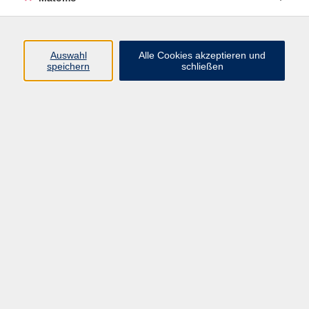
Programm
Junge vhs
Auswahl
Alle Cookies akzeptieren und
Gesellschaft
speichern
schließen
Beruf & Digitales
Sprachen
Gesundheit
Kultur
Führungen & Besichtigungen
Vorträge, Veranstaltungen, Studienreisen
Online-Angebote
Inhalte
Startseite