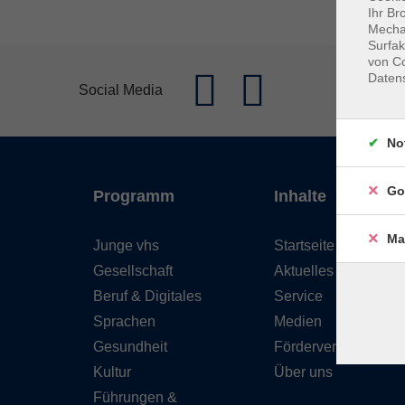
Ihr Br
Mechan
Surfak
von Co
Daten
Social Media
No
Go
Programm
Inhalte
Ma
Junge vhs
Startseite
Gesellschaft
Aktuelles
Beruf & Digitales
Service
Sprachen
Medien
Gesundheit
Förderverein
Kultur
Über uns
Führungen &