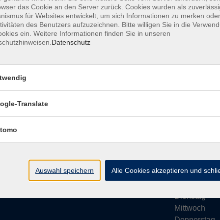
owser das Cookie an den Server zurück. Cookies wurden als zuverlässi
ismus für Websites entwickelt, um sich Informationen zu merken oder
tivitäten des Benutzers aufzuzeichnen. Bitte willigen Sie in die Verwen
okies ein. Weitere Informationen finden Sie in unseren
schutzhinweisen.
Datenschutz
Impressum
AGB
Datenschutze
twendig
ogle-Translate
vhs Bamberg Stadt
Öffnungsze
tomo
Tränkgasse 4
Wir machen Ur
96052 Bamberg
Ab Montag, 24
info@vhs-bamberg.de
Montag
Auswahl speichern
Alle Cookies akzeptieren und schl
Tel: 0951 871108
Dienstag
Mittwoch
Donnerstag