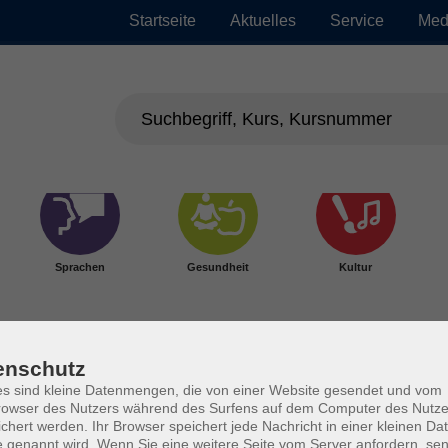
Startseite
Aktuelles
Service
Med
Sprachen
Gesundheit
Kultur
enschutz
s sind kleine Datenmengen, die von einer Website gesendet und vom
owser des Nutzers während des Surfens auf dem Computer des Nutze
chert werden. Ihr Browser speichert jede Nachricht in einer kleinen Dat
 genannt wird. Wenn Sie eine weitere Seite vom Server anfordern, se