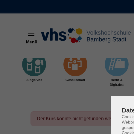
Menü
Skip to main content
Junge vhs
Gesellschaft
Beruf &
Digitales
Dat
Cookie
Der Kurs konnte nicht gefunden werden.
Webbr
gespei
Cookie