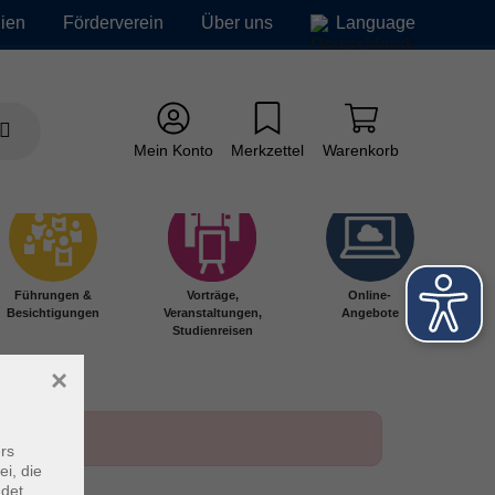
ien
Förderverein
Über uns
Language
Mein Konto
Merkzettel
Warenkorb
Führungen &
Vorträge,
Online-
Besichtigungen
Veranstaltungen,
Angebote
Studienreisen
×
rs
ei, die
ndet