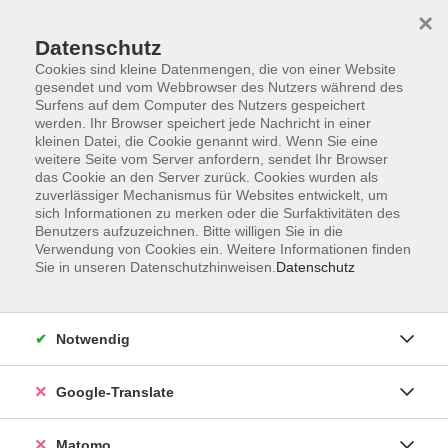
×
Datenschutz
Cookies sind kleine Datenmengen, die von einer Website
gesendet und vom Webbrowser des Nutzers während des
Surfens auf dem Computer des Nutzers gespeichert
Skip to main content
werden. Ihr Browser speichert jede Nachricht in einer
kleinen Datei, die Cookie genannt wird. Wenn Sie eine
weitere Seite vom Server anfordern, sendet Ihr Browser
Der Kurs konnte nicht gefunden werden.
das Cookie an den Server zurück. Cookies wurden als
zuverlässiger Mechanismus für Websites entwickelt, um
sich Informationen zu merken oder die Surfaktivitäten des
Benutzers aufzuzeichnen. Bitte willigen Sie in die
Verwendung von Cookies ein. Weitere Informationen finden
Sie in unseren Datenschutzhinweisen.
Datenschutz
Impressum
AGB
Datenschutzerklärung
Notwendig
Barrierefreiheitserklärung
Widerruf hier
Google-Translate
Matomo