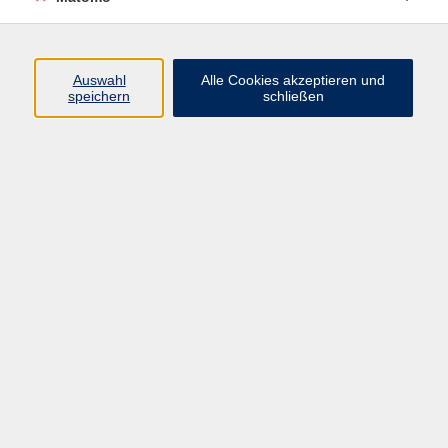
Programm
Junge vhs
Auswahl
Alle Cookies akzeptieren und
Gesellschaft
speichern
schließen
Beruf & Digitales
Sprachen
Gesundheit
Kultur
Führungen & Besichtigungen
Vorträge, Veranstaltungen, Studienreisen
Online-Angebote
Inhalte
Startseite