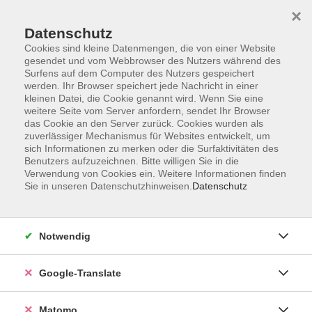
×
Datenschutz
Cookies sind kleine Datenmengen, die von einer Website
gesendet und vom Webbrowser des Nutzers während des
Surfens auf dem Computer des Nutzers gespeichert
Skip to main content
werden. Ihr Browser speichert jede Nachricht in einer
kleinen Datei, die Cookie genannt wird. Wenn Sie eine
weitere Seite vom Server anfordern, sendet Ihr Browser
Der Kurs konnte nicht gefunden werden.
das Cookie an den Server zurück. Cookies wurden als
zuverlässiger Mechanismus für Websites entwickelt, um
sich Informationen zu merken oder die Surfaktivitäten des
Benutzers aufzuzeichnen. Bitte willigen Sie in die
Verwendung von Cookies ein. Weitere Informationen finden
Sie in unseren Datenschutzhinweisen.
Datenschutz
Impressum
AGB
Datenschutzerklärung
Notwendig
Barrierefreiheitserklärung
Widerruf hier
Google-Translate
Matomo