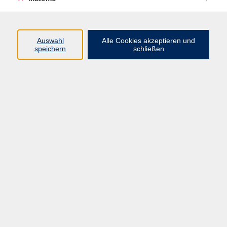
Programm
Junge vhs
Auswahl
Alle Cookies akzeptieren und
Gesellschaft
speichern
schließen
Beruf & Digitales
Sprachen
Gesundheit
Kultur
Führungen & Besichtigungen
Vorträge, Veranstaltungen, Studienreisen
Online-Angebote
Inhalte
Startseite