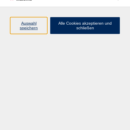
Programm
Junge vhs
Auswahl
Alle Cookies akzeptieren und
Gesellschaft
speichern
schließen
Beruf & Digitales
Sprachen
Gesundheit
Kultur
Führungen & Besichtigungen
Vorträge, Veranstaltungen, Studienreisen
Online-Angebote
Inhalte
Startseite