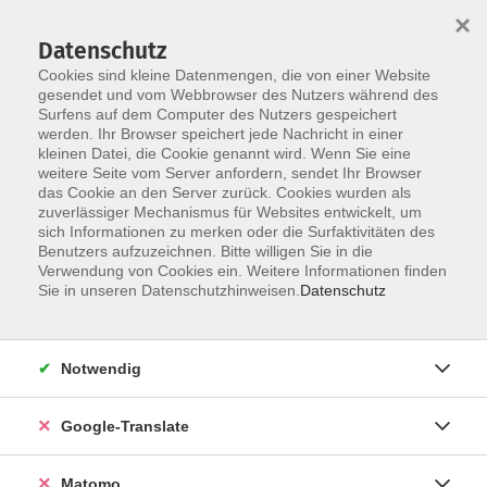
×
Datenschutz
Cookies sind kleine Datenmengen, die von einer Website
gesendet und vom Webbrowser des Nutzers während des
Surfens auf dem Computer des Nutzers gespeichert
Skip to main content
werden. Ihr Browser speichert jede Nachricht in einer
kleinen Datei, die Cookie genannt wird. Wenn Sie eine
weitere Seite vom Server anfordern, sendet Ihr Browser
Der Kurs konnte nicht gefunden werden.
das Cookie an den Server zurück. Cookies wurden als
zuverlässiger Mechanismus für Websites entwickelt, um
sich Informationen zu merken oder die Surfaktivitäten des
Benutzers aufzuzeichnen. Bitte willigen Sie in die
Verwendung von Cookies ein. Weitere Informationen finden
Impressum
Sie in unseren Datenschutzhinweisen.
Datenschutz
AGB
Datenschutzerklärung
Notwendig
Barrierefreiheitserklärung
Widerruf hier
Google-Translate
Matomo