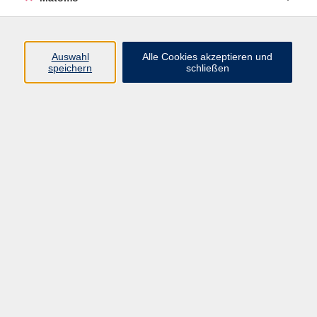
Programm
Junge vhs
Auswahl
Alle Cookies akzeptieren und
Gesellschaft
speichern
schließen
Beruf & Digitales
Sprachen
Gesundheit
Kultur
Führungen & Besichtigungen
Vorträge, Veranstaltungen, Studienreisen
Online-Angebote
Inhalte
Startseite