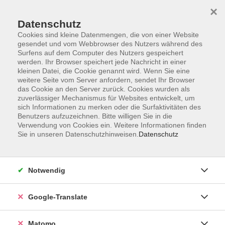
×
Datenschutz
Cookies sind kleine Datenmengen, die von einer Website
gesendet und vom Webbrowser des Nutzers während des
Surfens auf dem Computer des Nutzers gespeichert
Skip to main content
werden. Ihr Browser speichert jede Nachricht in einer
kleinen Datei, die Cookie genannt wird. Wenn Sie eine
weitere Seite vom Server anfordern, sendet Ihr Browser
Der Kurs konnte nicht gefunden werden.
das Cookie an den Server zurück. Cookies wurden als
zuverlässiger Mechanismus für Websites entwickelt, um
sich Informationen zu merken oder die Surfaktivitäten des
Benutzers aufzuzeichnen. Bitte willigen Sie in die
Verwendung von Cookies ein. Weitere Informationen finden
Sie in unseren Datenschutzhinweisen.
Datenschutz
Impressum
AGB
Datenschutzerklärung
Notwendig
Barrierefreiheitserklärung
Widerruf hier
Google-Translate
Matomo