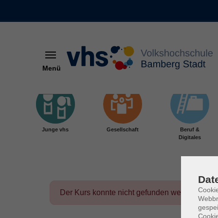
Menü
Skip to main content
Junge vhs
Gesellschaft
Beruf &
Digitales
Dat
Cookie
Der Kurs konnte nicht gefunden werden.
Webbr
gespei
Cookie