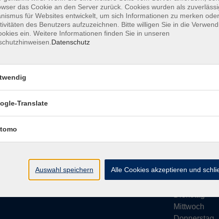
owser das Cookie an den Server zurück. Cookies wurden als zuverlässi
ismus für Websites entwickelt, um sich Informationen zu merken oder
tivitäten des Benutzers aufzuzeichnen. Bitte willigen Sie in die Verwen
okies ein. Weitere Informationen finden Sie in unseren
schutzhinweisen.
Datenschutz
Impressum
AGB
Datenschutze
twendig
ogle-Translate
vhs Bamberg Stadt
Öffnungsze
tomo
Tränkgasse 4
Wir machen Ur
96052 Bamberg
Ab Montag, 24
info@vhs-bamberg.de
Montag
Auswahl speichern
Alle Cookies akzeptieren und schl
Tel: 0951 871108
Dienstag
Mittwoch
Donnerstag