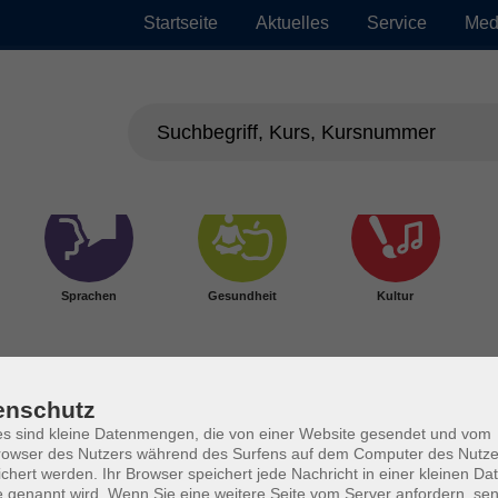
Startseite
Aktuelles
Service
Med
Sprachen
Gesundheit
Kultur
enschutz
s sind kleine Datenmengen, die von einer Website gesendet und vom
owser des Nutzers während des Surfens auf dem Computer des Nutze
chert werden. Ihr Browser speichert jede Nachricht in einer kleinen Dat
 genannt wird. Wenn Sie eine weitere Seite vom Server anfordern, se