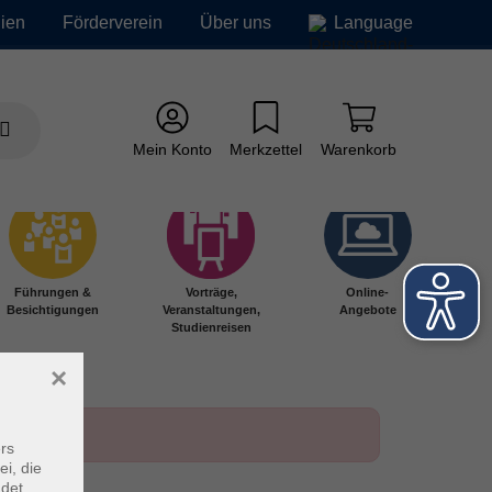
ien
Förderverein
Über uns
Language
Mein Konto
Merkzettel
Warenkorb
Führungen &
Vorträge,
Online-
Besichtigungen
Veranstaltungen,
Angebote
Studienreisen
×
rs
ei, die
ndet