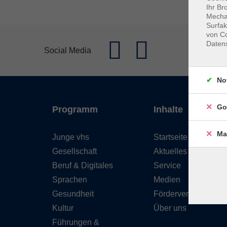
Ihr Br
Mechan
Surfak
von Co
Daten
Social Media
No
Go
Programm
Inhalte
Ma
Junge vhs
Startseite
Gesellschaft
Aktuelles
Beruf & Digitales
Service
Sprachen
Medien
Gesundheit
Förderverein
Kultur
Über uns
Führungen &