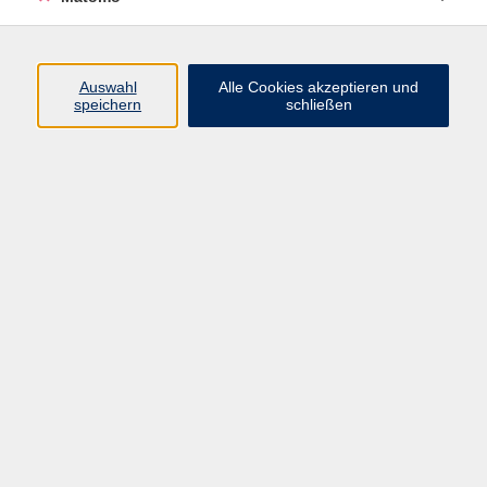
Programm
Junge vhs
Auswahl
Alle Cookies akzeptieren und
Gesellschaft
speichern
schließen
Beruf & Digitales
Sprachen
Gesundheit
Kultur
Führungen & Besichtigungen
Vorträge, Veranstaltungen, Studienreisen
Online-Angebote
Inhalte
Startseite