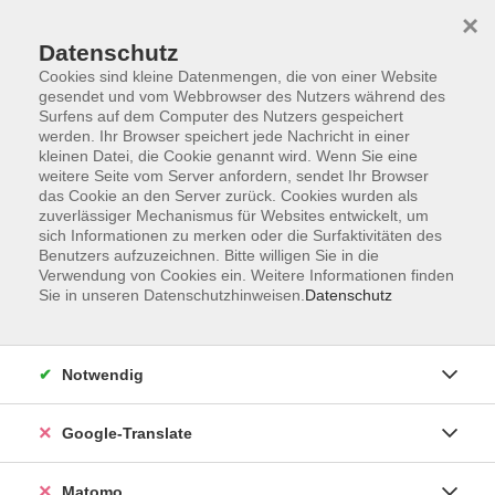
×
Datenschutz
Cookies sind kleine Datenmengen, die von einer Website
gesendet und vom Webbrowser des Nutzers während des
Surfens auf dem Computer des Nutzers gespeichert
Skip to main content
werden. Ihr Browser speichert jede Nachricht in einer
kleinen Datei, die Cookie genannt wird. Wenn Sie eine
weitere Seite vom Server anfordern, sendet Ihr Browser
Der Kurs konnte nicht gefunden werden.
das Cookie an den Server zurück. Cookies wurden als
zuverlässiger Mechanismus für Websites entwickelt, um
sich Informationen zu merken oder die Surfaktivitäten des
Benutzers aufzuzeichnen. Bitte willigen Sie in die
Verwendung von Cookies ein. Weitere Informationen finden
Sie in unseren Datenschutzhinweisen.
Datenschutz
Impressum
AGB
Datenschutzerklärung
Notwendig
Barrierefreiheitserklärung
Widerruf hier
Google-Translate
Matomo