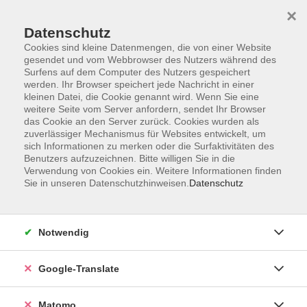
×
Datenschutz
Cookies sind kleine Datenmengen, die von einer Website
gesendet und vom Webbrowser des Nutzers während des
Surfens auf dem Computer des Nutzers gespeichert
Skip to main content
werden. Ihr Browser speichert jede Nachricht in einer
kleinen Datei, die Cookie genannt wird. Wenn Sie eine
weitere Seite vom Server anfordern, sendet Ihr Browser
Der Kurs konnte nicht gefunden werden.
das Cookie an den Server zurück. Cookies wurden als
zuverlässiger Mechanismus für Websites entwickelt, um
sich Informationen zu merken oder die Surfaktivitäten des
Benutzers aufzuzeichnen. Bitte willigen Sie in die
Verwendung von Cookies ein. Weitere Informationen finden
Sie in unseren Datenschutzhinweisen.
Datenschutz
Impressum
AGB
Datenschutzerklärung
Notwendig
Barrierefreiheitserklärung
Widerruf hier
Google-Translate
Matomo