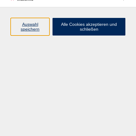
Programm
Junge vhs
Auswahl
Alle Cookies akzeptieren und
Gesellschaft
speichern
schließen
Beruf & Digitales
Sprachen
Gesundheit
Kultur
Führungen & Besichtigungen
Vorträge, Veranstaltungen, Studienreisen
Online-Angebote
Inhalte
Startseite