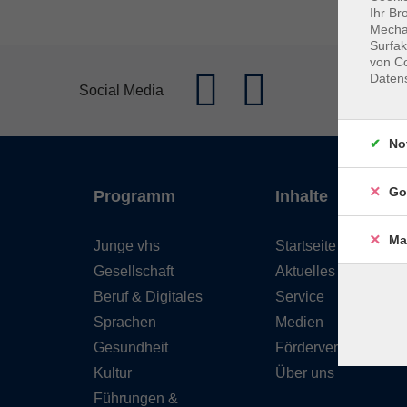
Ihr Br
Mechan
Surfak
von Co
Daten
Social Media
No
Go
Programm
Inhalte
Ma
Junge vhs
Startseite
Gesellschaft
Aktuelles
Beruf & Digitales
Service
Sprachen
Medien
Gesundheit
Förderverein
Kultur
Über uns
Führungen &