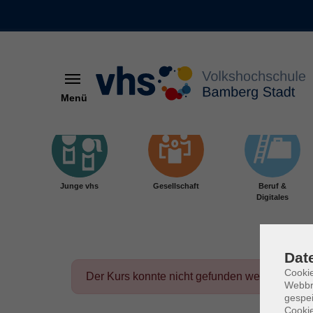
Menü
Skip to main content
Junge vhs
Gesellschaft
Beruf &
Digitales
Dat
Cookie
Der Kurs konnte nicht gefunden werden.
Webbr
gespei
Cookie