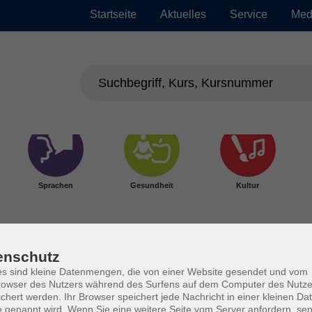
Startseite
Aktuelles
Service
Med
Sprachen
Gesundheit
Kultur
enschutz
s sind kleine Datenmengen, die von einer Website gesendet und vom
owser des Nutzers während des Surfens auf dem Computer des Nutze
chert werden. Ihr Browser speichert jede Nachricht in einer kleinen Dat
 genannt wird. Wenn Sie eine weitere Seite vom Server anfordern, se