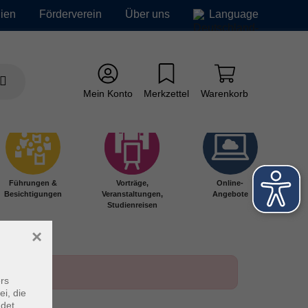
ien
Förderverein
Über uns
Language
Mein Konto
Merkzettel
Warenkorb
Führungen &
Vorträge,
Online-
Besichtigungen
Veranstaltungen,
Angebote
Studienreisen
×
rs
ei, die
ndet