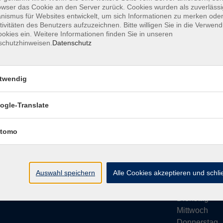
owser das Cookie an den Server zurück. Cookies wurden als zuverlässi
ismus für Websites entwickelt, um sich Informationen zu merken oder
tivitäten des Benutzers aufzuzeichnen. Bitte willigen Sie in die Verwen
okies ein. Weitere Informationen finden Sie in unseren
schutzhinweisen.
Datenschutz
Impressum
AGB
Datenschutze
twendig
ogle-Translate
vhs Bamberg Stadt
Öffnungsze
tomo
Tränkgasse 4
Wir machen Ur
96052 Bamberg
Ab Montag, 24
info@vhs-bamberg.de
Montag
Auswahl speichern
Alle Cookies akzeptieren und schl
Tel: 0951 871108
Dienstag
Mittwoch
Donnerstag