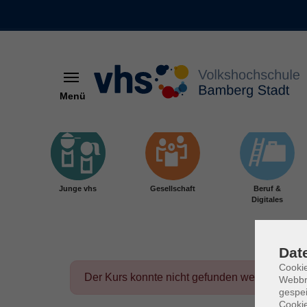
Menü
Skip to main content
Junge vhs
Gesellschaft
Beruf &
Digitales
Dat
Cookie
Der Kurs konnte nicht gefunden werden.
Webbr
gespei
Cookie