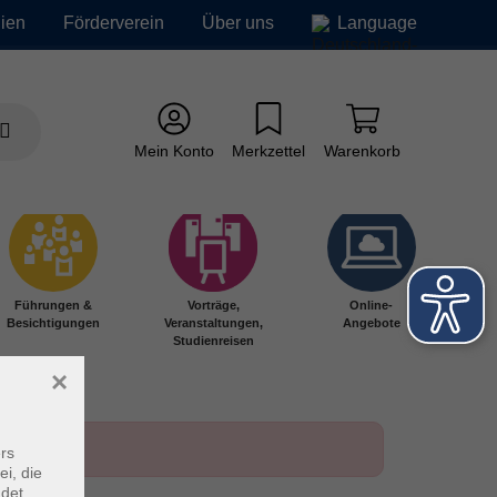
ien
Förderverein
Über uns
Language
Mein Konto
Merkzettel
Warenkorb
Führungen &
Vorträge,
Online-
Besichtigungen
Veranstaltungen,
Angebote
Studienreisen
×
rs
ei, die
ndet