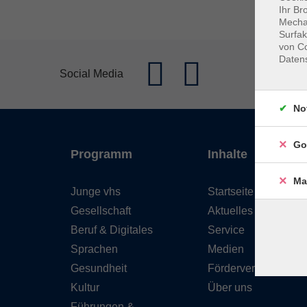
Ihr Br
Mechan
Surfak
von Co
Daten
Social Media
No
Go
Programm
Inhalte
Ma
Junge vhs
Startseite
Gesellschaft
Aktuelles
Beruf & Digitales
Service
Sprachen
Medien
Gesundheit
Förderverein
Kultur
Über uns
Führungen &