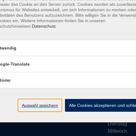
owser das Cookie an den Server zurück. Cookies wurden als zuverlässi
ismus für Websites entwickelt, um sich Informationen zu merken oder
tivitäten des Benutzers aufzuzeichnen. Bitte willigen Sie in die Verwen
okies ein. Weitere Informationen finden Sie in unseren
schutzhinweisen.
Datenschutz
Impressum
AGB
Datenschutze
twendig
ogle-Translate
vhs Bamberg Stadt
Öffnungsze
tomo
Tränkgasse 4
Wir machen Ur
96052 Bamberg
Ab Montag, 24
info@vhs-bamberg.de
Montag
Auswahl speichern
Alle Cookies akzeptieren und schl
Tel: 0951 871108
Dienstag
Mittwoch