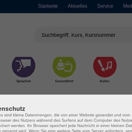
Startseite
Aktuelles
Service
Med
Sprachen
Gesundheit
Kultur
enschutz
s sind kleine Datenmengen, die von einer Website gesendet und vom
owser des Nutzers während des Surfens auf dem Computer des Nutze
chert werden. Ihr Browser speichert jede Nachricht in einer kleinen Dat
 genannt wird. Wenn Sie eine weitere Seite vom Server anfordern, se