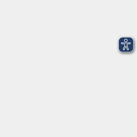
Förderverein
Über uns
vhs Bamberg Stadt
Tränkgasse 4
96052 Bamberg
info@vhs-bamberg.de
Tel: 0951 871108
Öffnungszeiten des Sekretariats
Wir machen Urlaub von Freitag, 14., bis Freitag, 21.