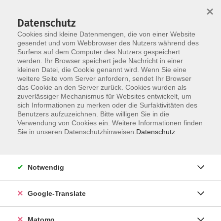
×
Datenschutz
Cookies sind kleine Datenmengen, die von einer Website
gesendet und vom Webbrowser des Nutzers während des
Surfens auf dem Computer des Nutzers gespeichert
Skip to main content
werden. Ihr Browser speichert jede Nachricht in einer
kleinen Datei, die Cookie genannt wird. Wenn Sie eine
weitere Seite vom Server anfordern, sendet Ihr Browser
das Cookie an den Server zurück. Cookies wurden als
zuverlässiger Mechanismus für Websites entwickelt, um
sich Informationen zu merken oder die Surfaktivitäten des
Benutzers aufzuzeichnen. Bitte willigen Sie in die
Verwendung von Cookies ein. Weitere Informationen finden
Sie in unseren Datenschutzhinweisen.
Datenschutz
Sie sind hier:
Gesundheit
Notwendig
Figur pur - Ferienkurs
Google-Translate
Neben der Verbesserung des Herz-Kreislauf-Systems
liegt der Schwerpunkt auf der gezielten Bearbeitung
Matomo