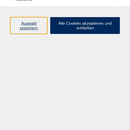
Programm
Junge vhs
Auswahl
Alle Cookies akzeptieren und
Gesellschaft
speichern
schließen
Beruf & Digitales
Sprachen
Gesundheit
Kultur
Führungen & Besichtigungen
Vorträge, Veranstaltungen, Studienreisen
Online-Angebote
Inhalte
Startseite