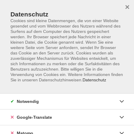
×
Datenschutz
Cookies sind kleine Datenmengen, die von einer Website
gesendet und vom Webbrowser des Nutzers während des
Surfens auf dem Computer des Nutzers gespeichert
Skip to main content
werden. Ihr Browser speichert jede Nachricht in einer
kleinen Datei, die Cookie genannt wird. Wenn Sie eine
weitere Seite vom Server anfordern, sendet Ihr Browser
Der Kurs konnte nicht gefunden werden.
das Cookie an den Server zurück. Cookies wurden als
zuverlässiger Mechanismus für Websites entwickelt, um
sich Informationen zu merken oder die Surfaktivitäten des
Benutzers aufzuzeichnen. Bitte willigen Sie in die
Verwendung von Cookies ein. Weitere Informationen finden
Sie in unseren Datenschutzhinweisen.
Datenschutz
Impressum
AGB
Datenschutzerklärung
Notwendig
Barrierefreiheitserklärung
Widerruf hier
Google-Translate
Matomo